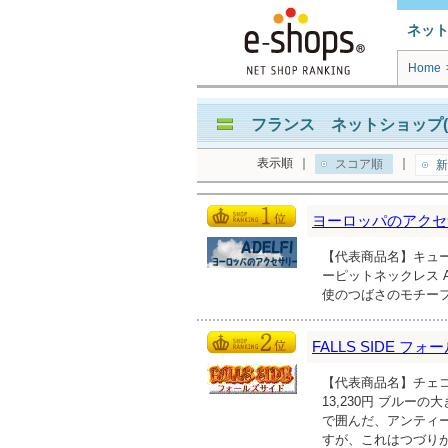
ネッ
Home
フランス ネットショップ(
表示順
｜
｜
スコア順
新
ヨーロッパのアクセサ
【代表商品名】キューピ
ーピットネックレス 
使のつばさのモチー
FALLS SIDE フ
【代表商品名】チェ
13,230円 ブル
で囲んだ、アンティーク
すが、これはつづり