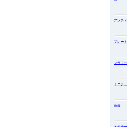
アンテ
プレー
フラワ
ミニチ
薔薇
犬モチ