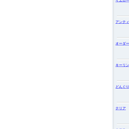
イエロ
アンテ
オーダ
キーリ
どんぐ
テリア