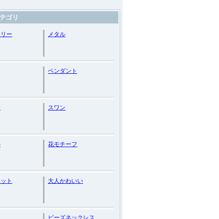
テゴリ
サリー
メタル
ペンダント
ジ
スワン
ル
花モチーフ
レット
大人かわいい
ビーズネックレス