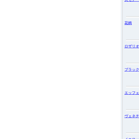
花柄
ロザリ
ブラッ
エッフ
ヴェネ