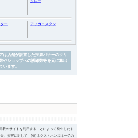
グレー
クター
アフガニスタン
アは店舗が設置した投票バナーのクリ
数やショップへの誘導数等を元に算出
ています。
psに掲載のサイトを利用することによって発生したト
失、損害に対して、(株)ネクストハンズは一切の