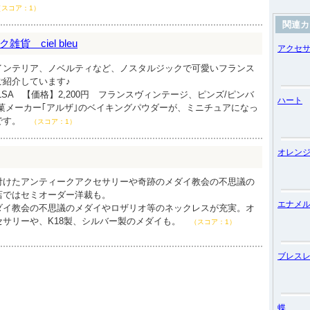
（スコア：1）
関連カ
 ciel bleu
アクセ
インテリア、ノベルティなど、ノスタルジックで可愛いフランス
ご紹介しています♪
LSA 【価格】2,200円 フランスヴィンテージ、ピンズ/ピンバ
ハート
菓メーカー｢アルザ｣のベイキングパウダーが、ミニチュアになっ
です。
（スコア：1）
オレン
付けたアンティークアクセサリーや奇跡のメダイ教会の不思議の
店ではセミオーダー洋裁も。
エナメ
ダイ教会の不思議のメダイやロザリオ等のネックレスが充実。オ
セサリーや、K18製、シルバー製のメダイも。
（スコア：1）
ブレス
蝶