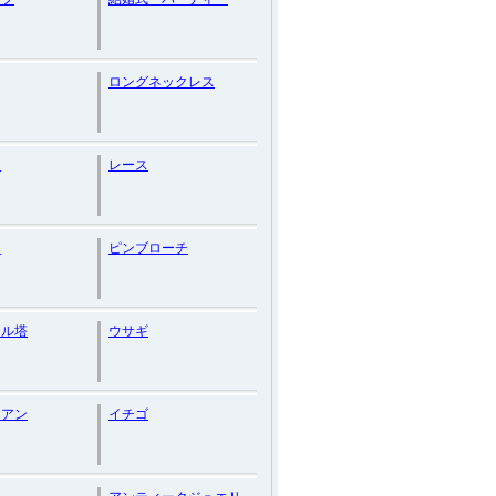
ロングネックレス
オ
レース
ク
ピンブローチ
ェル塔
ウサギ
チアン
イチゴ