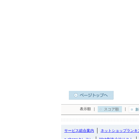
表示順
｜
｜
スコア順
新
サービス総合案内
ネットショップランキ