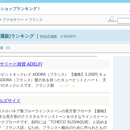
トショップランキング！
>
アクセサリー
>
フランス
通販)ランキング
｜
登録店舗数 4 SHOPS
着（0）
リーと雑貨 ADELFI
ットネックレス ADORA（フランス） 【価格】3,150円 キュ
ADORA（フランス）愛の矢を持ったキューピットとハート、天
フのネックレスです。フランス製
（スコア：1）
ォールズサイド
コスロバキア製ブルーラインストーンの長方形ブローチ 【価格】
ーの大きな長方形のクリスタルラインストーンを小さなラインストーン
ブローチです。刻印には「TCHECO SLOVAQUIE」と読めま
が「フランス語」なため、フランスへ輸出のために作られたもの