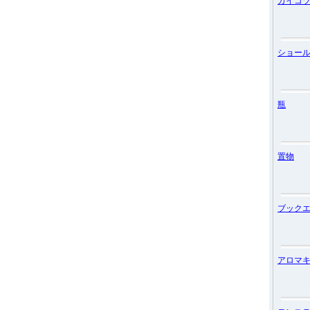
ガイコ
ショー
瓶
置物
ブック
アロマ