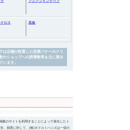
テラ
アジアンインテリア
ルクロス
黒板
アは店舗が設置した投票バナーのクリ
数やショップへの誘導数等を元に算出
ています。
psに掲載のサイトを利用することによって発生したト
失、損害に対して、(株)ネクストハンズは一切の