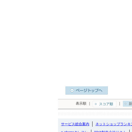
表示順
｜
｜
新
スコア順
サービス総合案内
ネットショップランキ