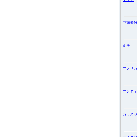
中南米
食器
アメリ
アンテ
ガラス