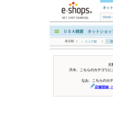
ネッ
Home
ＵＳＡ雑貨 ネットショッ
表示順
｜
｜
新
スコア順
大
只今、こちらのカテゴリに
なお、こちらのカ
店舗登録（