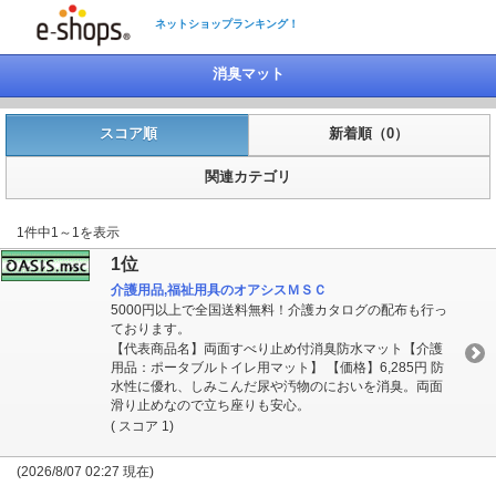
ネットショップランキング！
消臭マット
スコア順
新着順（0）
関連カテゴリ
1件中1～1を表示
1位
介護用品,福祉用具のオアシスＭＳＣ
5000円以上で全国送料無料！介護カタログの配布も行っ
ております。
【代表商品名】両面すべり止め付消臭防水マット【介護
用品：ポータブルトイレ用マット】 【価格】6,285円 防
水性に優れ、しみこんだ尿や汚物のにおいを消臭。両面
滑り止めなので立ち座りも安心。
( スコア 1)
(2026/8/07 02:27 現在)