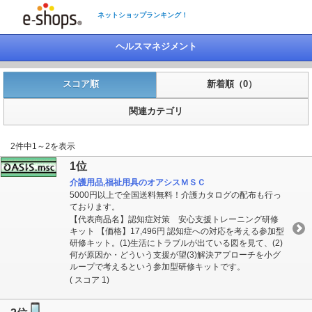
ネットショップランキング！
ヘルスマネジメント
スコア順
新着順（0）
関連カテゴリ
2件中1～2を表示
1位
介護用品,福祉用具のオアシスＭＳＣ
5000円以上で全国送料無料！介護カタログの配布も行っ
ております。
【代表商品名】認知症対策 安心支援トレーニング研修
キット 【価格】17,496円 認知症への対応を考える参加型
研修キット。(1)生活にトラブルが出ている図を見て、(2)
何が原因か・どういう支援が望(3)解決アプローチを小グ
ループで考えるという参加型研修キットです。
( スコア 1)