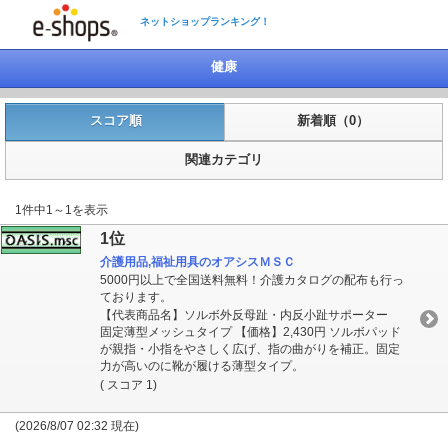
ネットショップランキング！
健康
スコア順
新着順（0）
関連カテゴリ
1件中1～1を表示
1位
介護用品,福祉用具のオアシスＭＳＣ
5000円以上で全国送料無料！介護カタログの配布も行っ
ております。
【代表商品名】ソルボ外反母趾・内反小趾サポーター
固定薄型メッシュタイプ 【価格】2,430円 ソルボパッド
が親指・小指をやさしく広げ、指の曲がりを補正。固定
力が高いのに靴が履ける薄型タイプ。
( スコア 1)
(2026/8/07 02:32 現在)