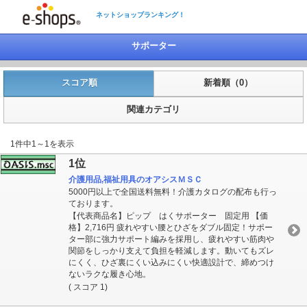
ネットショップランキング！
サポーター
スコア順
新着順（0）
関連カテゴリ
1件中1～1を表示
1位
介護用品,福祉用具のオアシスＭＳＣ
5000円以上で全国送料無料！介護カタログの配布も行っ
ております。
【代表商品名】ピップ はくサポーター 固定用 【価
格】2,716円 疲れやすい腰とひざをダブル固定！サポー
ター部に強力サポート編みを採用し、疲れやすい筋肉や
関節をしっかり支えて負担を軽減します。動いてもズレ
にくく、ひざ裏にくい込みにくい快適設計で、締めつけ
ないラクな履き心地。
( スコア 1)