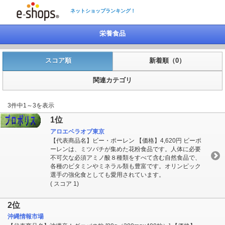
ネットショップランキング！
栄養食品
スコア順
新着順（0）
関連カテゴリ
3件中1～3を表示
1位
アロエベラオブ東京
【代表商品名】ビー・ポーレン 【価格】4,620円 ビーポ
ーレンは、ミツバチが集めた花粉食品です。人体に必要
不可欠な必須アミノ酸８種類をすべて含む自然食品で、
各種のビタミンやミネラル類も豊富です。オリンピック
選手の強化食としても愛用されています。
( スコア 1)
2位
沖縄情報市場