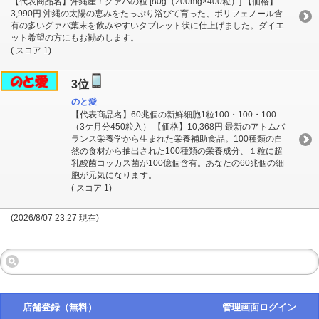
【代表商品名】沖縄産！グァバの粒 [80g（200mg×400粒）] 【価格】
3,990円 沖縄の太陽の恵みをたっぷり浴びて育った、ポリフェノール含
有の多いグァバ葉末を飲みやすいタブレット状に仕上げました。ダイエ
ット希望の方にもお勧めします。
( スコア 1)
3位
のと愛
【代表商品名】60兆個の新鮮細胞1粒100・100・100
（3ケ月分450粒入） 【価格】10,368円 最新のアトムバ
ランス栄養学から生まれた栄養補助食品。100種類の自
然の食材から抽出された100種類の栄養成分、１粒に超
乳酸菌コッカス菌が100億個含有。あなたの60兆個の細
胞が元気になります。
( スコア 1)
(2026/8/07 23:27 現在)
店舗登録（無料）
管理画面ログイン