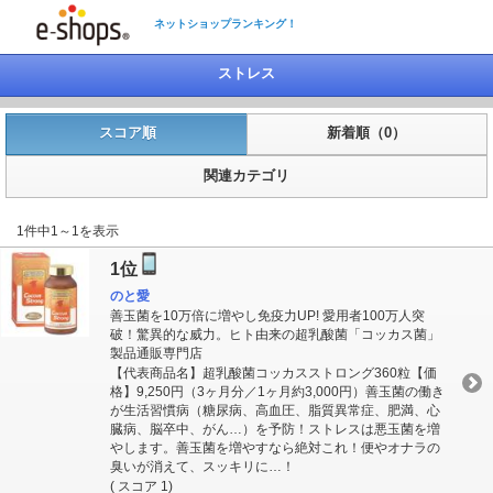
ネットショップランキング！
ストレス
スコア順
新着順（0）
関連カテゴリ
1件中1～1を表示
1位
のと愛
善玉菌を10万倍に増やし免疫力UP! 愛用者100万人突
破！驚異的な威力。ヒト由来の超乳酸菌「コッカス菌」
製品通販専門店
【代表商品名】超乳酸菌コッカスストロング360粒【価
格】9,250円（3ヶ月分／1ヶ月約3,000円）善玉菌の働き
が生活習慣病（糖尿病、高血圧、脂質異常症、肥満、心
臓病、脳卒中、がん…）を予防！ストレスは悪玉菌を増
やします。善玉菌を増やすなら絶対これ！便やオナラの
臭いが消えて、スッキリに…！
( スコア 1)