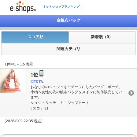
ネットショップランキング！
麻帆布バッグ
スコア順
新着順（0）
関連カテゴリ
1件中1～1を表示
1位
CERTA.
おなじみのシュシュをモチーフにしたバッグ、ポーチ、
小物＆女性の為の帆布バッグをメインに制作販売してい
ます。
シュシュリッチ ミニジップトート
( スコア 1)
(2026/8/09 22:35 現在)