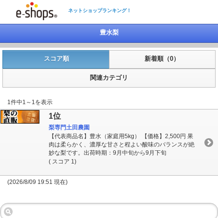
ネットショップランキング！
豊水梨
スコア順
新着順（0）
関連カテゴリ
1件中1～1を表示
1位
梨専門土田農園
【代表商品名】豊水（家庭用5kg） 【価格】2,500円 果
肉は柔らかく、濃厚な甘さと程よい酸味のバランスが絶
妙な梨です。出荷時期：9月中旬から9月下旬
( スコア 1)
(2026/8/09 19:51 現在)