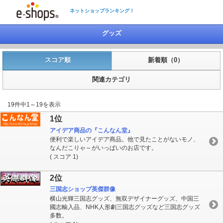
ネットショップランキング！
グッズ
スコア順
新着順（0）
関連カテゴリ
19件中1～19を表示
1位
アイデア商品の『こんなん堂』
便利で楽しいアイデア商品。他で見たことがないモノ、
なんだこりゃ～がいっぱいのお店です。
( スコア 1)
2位
三国志ショップ英傑群像
横山光輝三国志グッズ、無双デザイナーグッズ、中国三
國志輸入品、NHK人形劇三国志グッズなど三国志グッズ
多数。