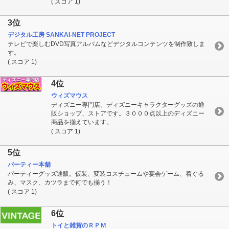
( スコア 1)
3位
デジタル工房 SANKAI-NET PROJECT
テレビで楽しむDVD写真アルバムなどデジタルコンテンツを制作致しま
す。
( スコア 1)
4位
ウィズマウス
ディズニー専門店。ディズニーキャラクターグッズの通
販ショップ、ストアです。３０００点以上のディズニー
商品を揃えています。
( スコア 1)
5位
パーティー本舗
パーティーグッズ通販。仮装、変装コスチュームや宴会ゲーム、着ぐる
み、マスク、カツラまで何でも揃う！
( スコア 1)
6位
トイと雑貨のＲＰＭ