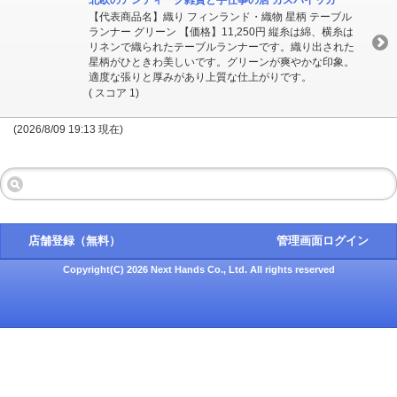
北欧のアンティーク雑貨と手仕事の店 カスパイッカ
【代表商品名】織り フィンランド・織物 星柄 テーブル
ランナー グリーン 【価格】11,250円 縦糸は綿、横糸は
リネンで織られたテーブルランナーです。織り出された
星柄がひときわ美しいです。グリーンが爽やかな印象。
適度な張りと厚みがあり上質な仕上がりです。
( スコア 1)
(2026/8/09 19:13 現在)
店舗登録（無料）
管理画面ログイン
Copyright(C) 2026 Next Hands Co., Ltd. All rights reserved