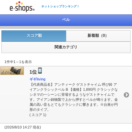
ネットショップランキング！
ベル
スコア順
新着順（0）
関連カテゴリ
1件中1～1を表示
1位
ギギliving
【代表商品名】アンティーク ゲストチャイム 呼び鈴 ア
イアンクラシックベル B 【価格】1,890円 クラシックな
シネマの一シーンに登場するようなゲストチャイムで
す。アイアン鋳物製で上から押すとベルが鳴ります。金
属の高い音もとてもクラシックに響きます。※台座が円
形のタイプ。
( スコア 1)
(2026/8/10 14:27 現在)