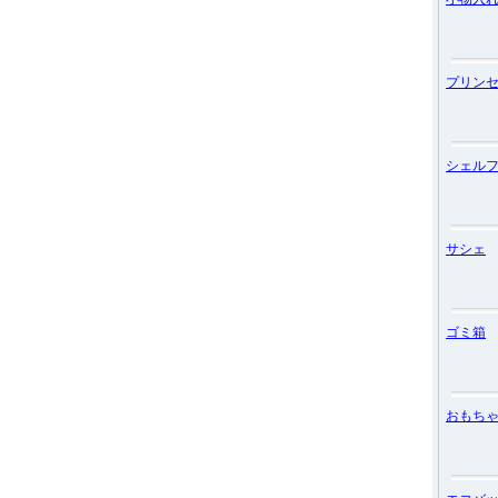
プリン
シェル
サシェ
ゴミ箱
おもち