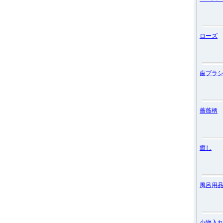
ローズ
歯ブラ
薔薇柄
癒し
風呂用
小物入