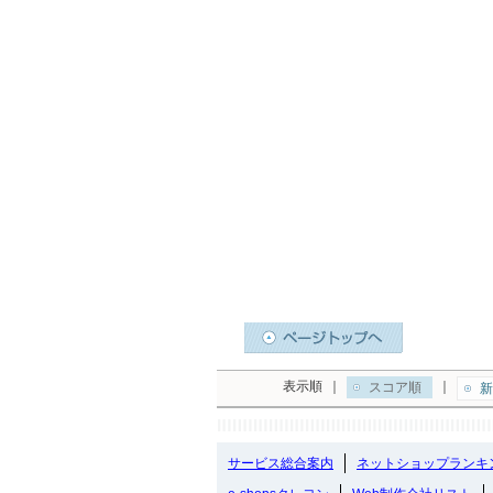
表示順
｜
｜
スコア順
新
サービス総合案内
ネットショップランキ