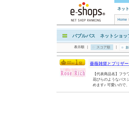
ネッ
Home
バブルバス ネットショップ
表示順
｜
｜
スコア順
新
薔薇雑貨とプリザーブ
【代表商品名】フラワ
花びらのようなバス
めます♪ 可愛いので