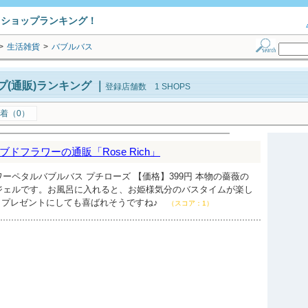
トショップランキング！
>
生活雑貨
>
バブルバス
(通販)ランキング
｜
登録店舗数 1 SHOPS
着（0）
ドフラワーの通販「Rose Rich」
ーペタルバブルバス プチローズ 【価格】399円 本物の薔薇の
ジェルです。お風呂に入れると、お姫様気分のバスタイムが楽し
、プレゼントにしても喜ばれそうですね♪
（スコア：1）