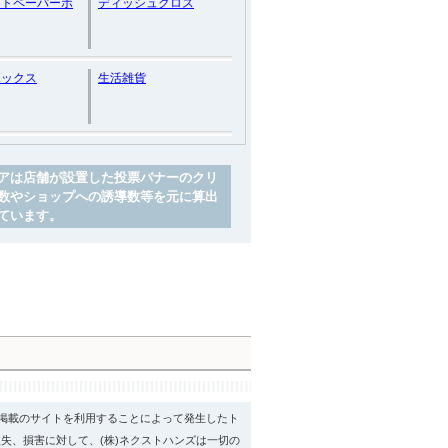
ットペーパーホ
ディッシュクロス
ボックス
生活雑貨
アは店舗が設置した投票バナーのクリ
数やショップへの誘導数等を元に算出
ています。
psに掲載のサイトを利用することによって発生したト
失、損害に対して、(株)ネクストハンズは一切の