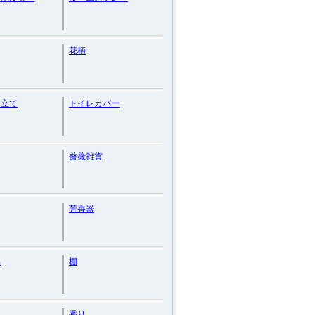
花柄
シ立て
トイレカバー
薔薇雑貨
芳香器
品
棚
れ
香り