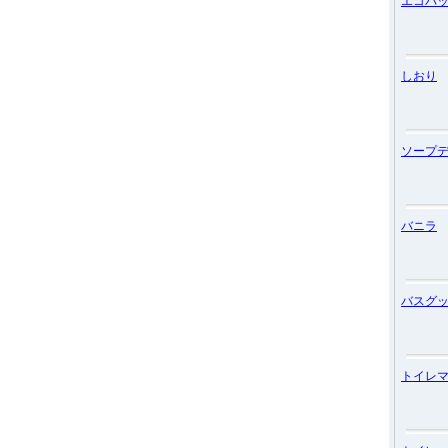
エコバ
しおり
ソープ
バニラ
バスグ
トイレ