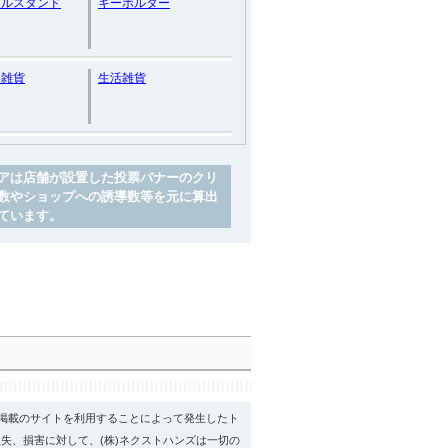
ドルスタンド
キーホルダー
い雑貨
生活雑貨
アは店舗が設置した投票バナーのクリ
数やショップへの誘導数等を元に算出
ています。
psに掲載のサイトを利用することによって発生したト
失、損害に対して、(株)ネクストハンズは一切の