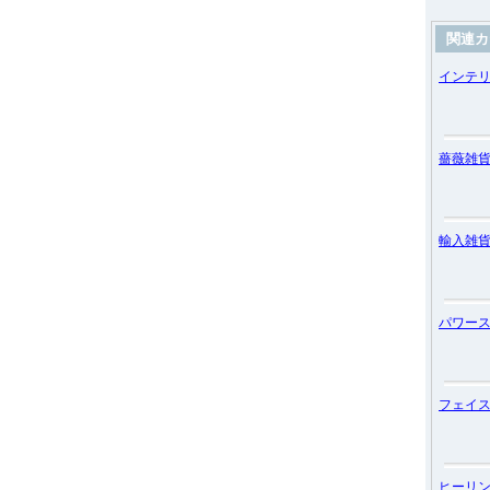
関連カ
インテ
薔薇雑
輸入雑
パワー
フェイ
ヒーリ