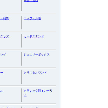
陶器・食器
リー雑貨
エッフェル塔
ろグッズ
カードスタンド
トレイ
ジュエリーボックス
リー
クリスタルワンド
タル
クラシック調インテリ
ア