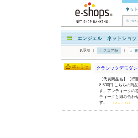
ネッ
Home
エンジェル ネットショップ
表示順
｜
｜
スコア順
新
クラシックデモダン
【代表商品名】【壁面
8,500円 こちら
す。アンティークの
ティークと組み合わ
す。
（スコア：1）