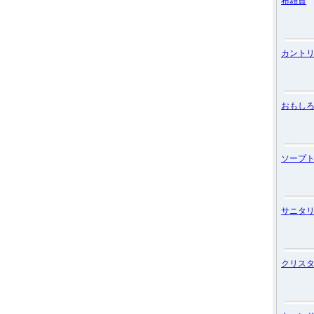
布雑貨
カント
おもし
ソープ
サニタ
クリス