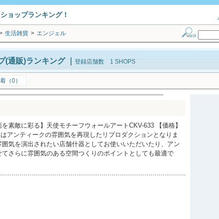
トショップランキング！
>
生活雑貨
>
エンジェル
(通販)ランキング
｜
登録店舗数 1 SHOPS
着（0）
を素敵に彩る】天使モチーフウォールアートCKV-633 【価格】
の商品はアンティークの雰囲気を再現したリプロダクションとなりま
雰囲気を演出されたい店舗什器としてお使いいただいたり、アン
せてさらに雰囲気のある空間つくりのポイントとしても最適で