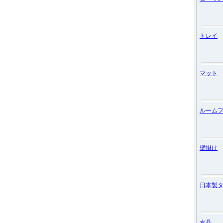
トレイ
マット
ルーム
壁掛け
日本製
水晶