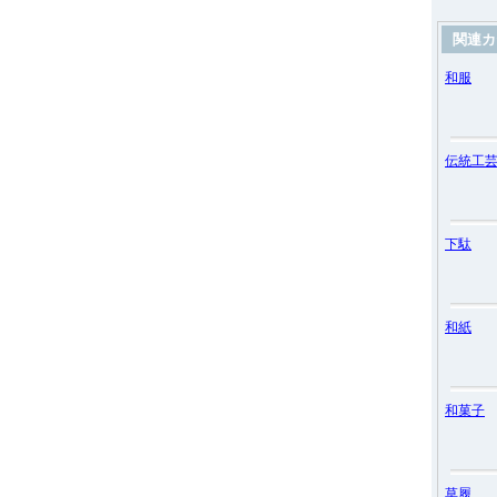
関連カ
和服
伝統工
下駄
和紙
和菓子
草履