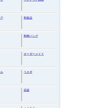
リア
和装品
和柄バッグ
オーダーメイド
ナル
うさぎ
花器