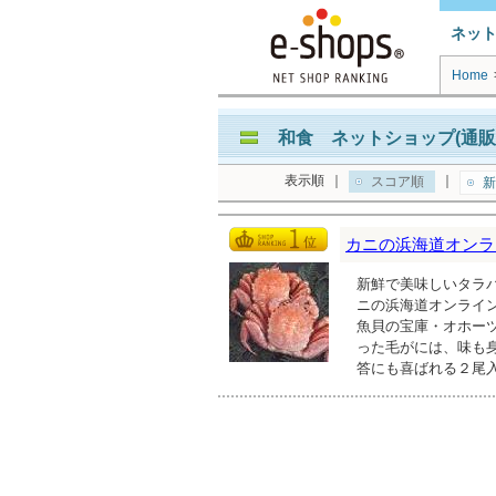
ネッ
Home
和食 ネットショップ(通販
表示順
｜
｜
スコア順
新
カニの浜海道オンラ
新鮮で美味しいタラ
ニの浜海道オンライ
魚貝の宝庫・オホー
った毛がには、味も
答にも喜ばれる２尾