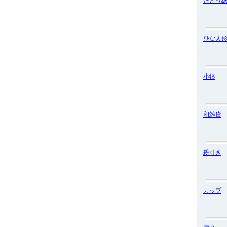
たとう
ひな人
小鉢
和雑貨
粉引き
カップ