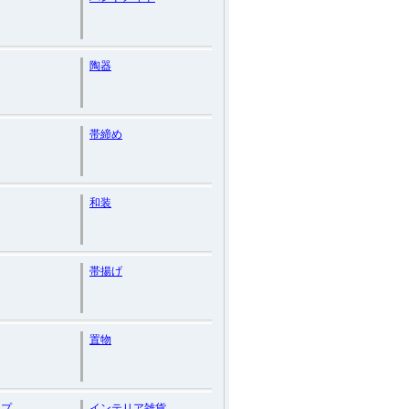
陶器
帯締め
和装
帯揚げ
置物
ップ
インテリア雑貨