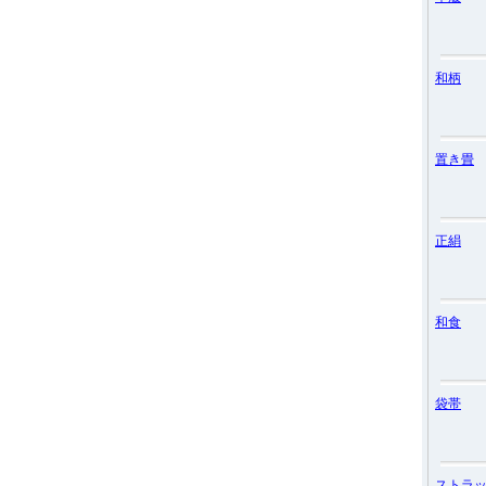
和柄
置き畳
正絹
和食
袋帯
ストラ