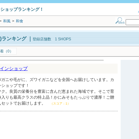
トショップランキング！
>
和風
>
和食
)ランキング
｜
登録店舗数 1 SHOPS
着（0）
インショップ
バガニや毛がに、ズワイガニなどを全国へお届けしています。カ
ンショップです！
ツク。良質の栄養分を豊富に含んだ恵まれた海域です。そこで育
身入りも最高クラスの特上品！かにみそもたっぷりで濃厚！ご贈
入セットでお届けします。
（スコア：1）