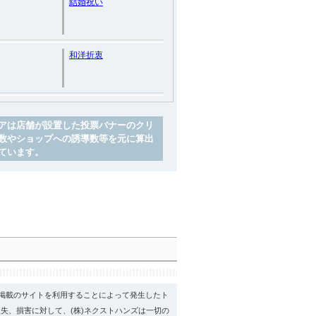
結婚祝い
和洋折衷
アは店舗が設置した投票バナーのクリ
数やショップへの誘導数等を元に算出
ています。
psに掲載のサイトを利用することによって発生したト
失、損害に対して、(株)ネクストハンズは一切の