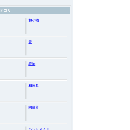
テゴリ
和小物
芸
畳
着物
和家具
陶磁器
ハンドメイド