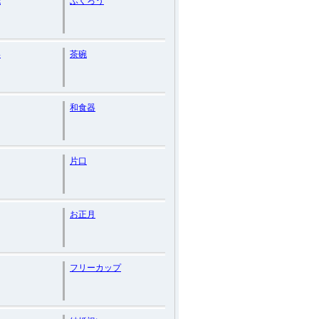
紙
ふくろう
形
茶碗
和食器
片口
お正月
フリーカップ