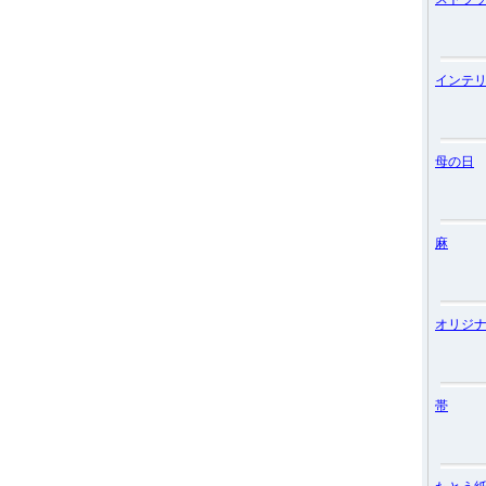
インテ
母の日
麻
オリジ
帯