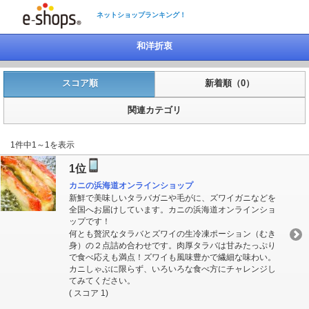
ネットショップランキング！
和洋折衷
スコア順
新着順（0）
関連カテゴリ
1件中1～1を表示
1位
カニの浜海道オンラインショップ
新鮮で美味しいタラバガニや毛がに、ズワイガニなどを
全国へお届けしています。カニの浜海道オンラインショ
ップです！
何とも贅沢なタラバとズワイの生冷凍ポーション（むき
身）の２点詰め合わせです。肉厚タラバは甘みたっぷり
で食べ応えも満点！ズワイも風味豊かで繊細な味わい。
カニしゃぶに限らず、いろいろな食べ方にチャレンジし
てみてください。
( スコア 1)