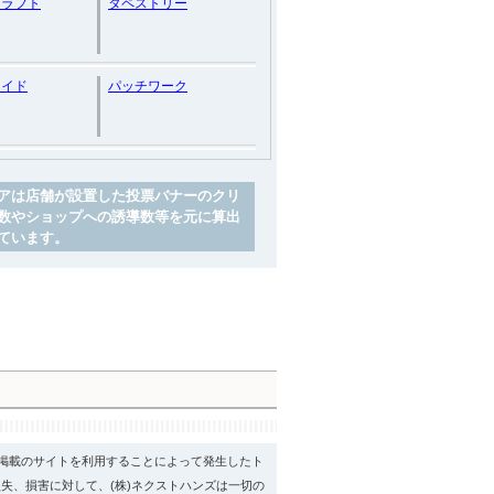
クラフト
タペストリー
メイド
パッチワーク
アは店舗が設置した投票バナーのクリ
数やショップへの誘導数等を元に算出
ています。
psに掲載のサイトを利用することによって発生したト
失、損害に対して、(株)ネクストハンズは一切の