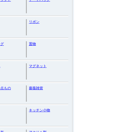
リボン
ング
置物
れ
マグネット
一点もの
薔薇雑貨
キッチン小物