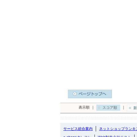
表示順
｜
｜
スコア順
新
サービス総合案内
ネットショップランキ