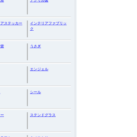
人形
アクリル製
リアステッカー
インテリアファブリッ
ク
雑貨
うさぎ
エンジェル
製
シール
カー
ステンドグラス