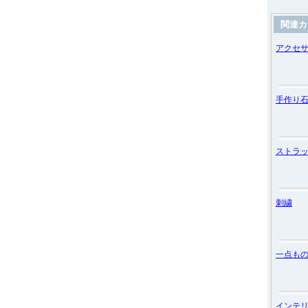
関連カ
アクセ
手作り
ストラ
刺繍
一点も
インテ