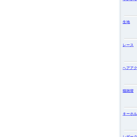
生地
レース
ヘアア
猫雑貨
キーホ
レザー