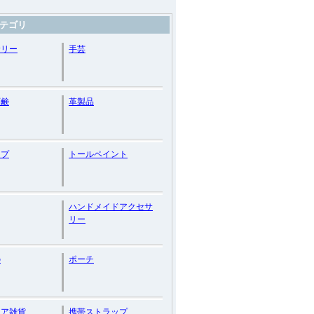
テゴリ
サリー
手芸
石鹸
革製品
ップ
トールペイント
ハンドメイドアクセサ
リー
の
ポーチ
リア雑貨
携帯ストラップ