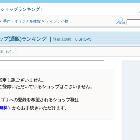
トショップランキング！
>
手作・オリジナル雑貨
>
アイデア小物
プ(通販)ランキング
｜
登録店舗数 0 SHOPS
着（0）
変申し訳ございません。
ご登録いただいているショップはございません。
テゴリへの登録を希望されるショップ様は
無料）
からお手続きいただけます。