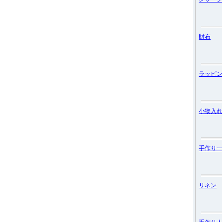
財布
ラッピ
小物入
手作り
リネン