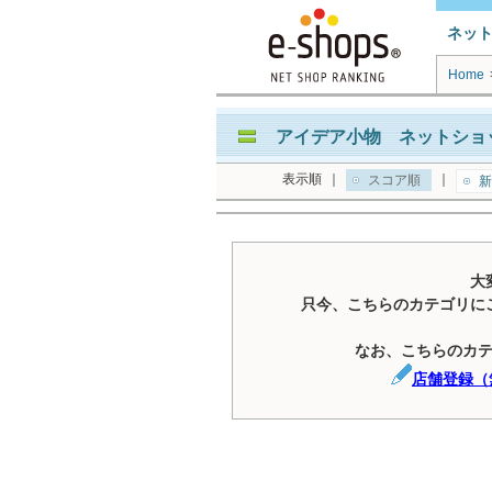
ネッ
Home
アイデア小物 ネットショッ
表示順
｜
｜
スコア順
新
大
只今、こちらのカテゴリに
なお、こちらのカ
店舗登録（