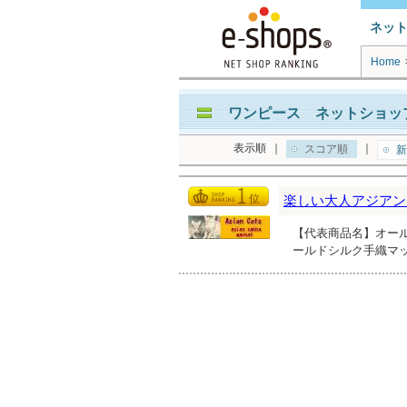
ネッ
Home
ワンピース ネットショップ
表示順
｜
｜
スコア順
新
楽しい大人アジアン
【代表商品名】オール
ールドシルク手織マ