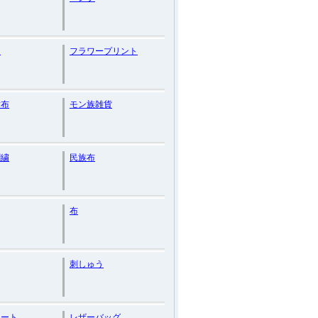
ム
フラワープリント
財布
モン族雑貨
刺繍
民族布
布
刺しゅう
カート
レザーバッグ