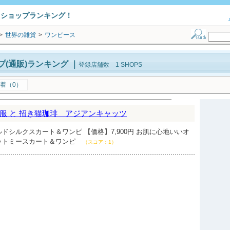
トショップランキング！
>
世界の雑貨
>
ワンピース
(通販)ランキング
｜
登録店舗数 1 SHOPS
着（0）
服 と 招き猫珈琲 アジアンキャッツ
ドシルクスカート＆ワンピ 【価格】7,900円 お肌に心地いいオ
ットミースカート＆ワンピ
（スコア：1）