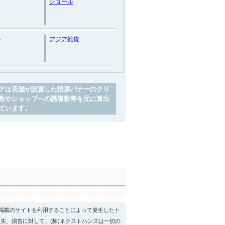
ショール
ル
アジア雑貨
アは店舗が設置した投票バナーのクリ
数やショップへの誘導数等を元に算出
ています。
psに掲載のサイトを利用することによって発生したト
失、損害に対して、(株)ネクストハンズは一切の