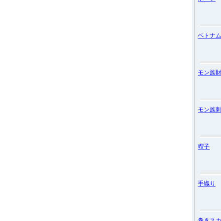
ベトナ
モン族
モン族
帽子
手織り
巻きス