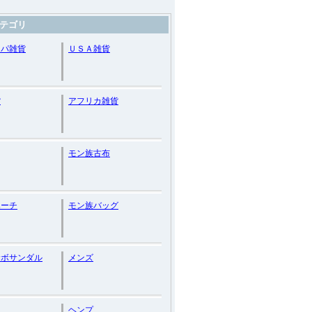
テゴリ
ッパ雑貨
ＵＳＡ雑貨
貨
アフリカ雑貨
モン族古布
ポーチ
モン族バッグ
サボサンダル
メンズ
ヘンプ