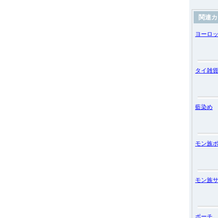
関連カ
ヨーロ
タイ雑
藍染め
モン族
モン族
ポーチ