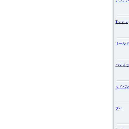
アジア
Tシャツ
オール
バティ
タイパ
タイ