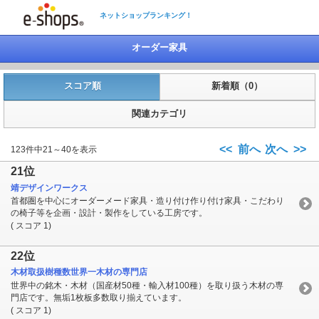
ネットショップランキング！
オーダー家具
スコア順
新着順（0）
関連カテゴリ
<< 前へ
次へ >>
123件中21～40を表示
21位
靖デザインワークス
首都圏を中心にオーダーメード家具・造り付け作り付け家具・こだわり
の椅子等を企画・設計・製作をしている工房です。
( スコア 1)
22位
木材取扱樹種数世界一木材の専門店
世界中の銘木・木材（国産材50種・輸入材100種）を取り扱う木材の専
門店です。無垢1枚板多数取り揃えています。
( スコア 1)