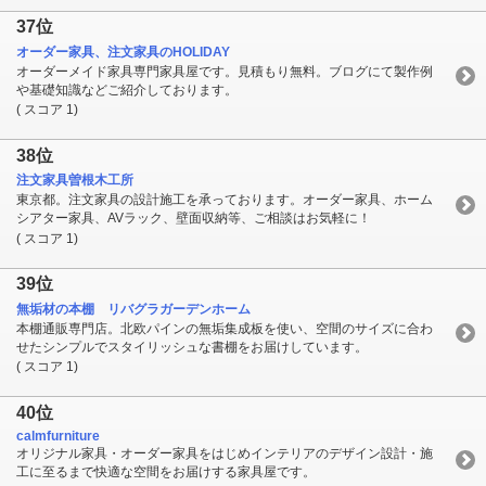
37位
オーダー家具、注文家具のHOLIDAY
オーダーメイド家具専門家具屋です。見積もり無料。ブログにて製作例
や基礎知識などご紹介しております。
( スコア 1)
38位
注文家具曽根木工所
東京都。注文家具の設計施工を承っております。オーダー家具、ホーム
シアター家具、AVラック、壁面収納等、ご相談はお気軽に！
( スコア 1)
39位
無垢材の本棚 リバグラガーデンホーム
本棚通販専門店。北欧パインの無垢集成板を使い、空間のサイズに合わ
せたシンプルでスタイリッシュな書棚をお届けしています。
( スコア 1)
40位
calmfurniture
オリジナル家具・オーダー家具をはじめインテリアのデザイン設計・施
工に至るまで快適な空間をお届けする家具屋です。