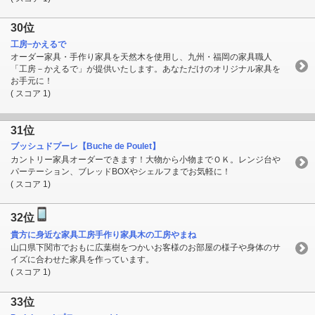
30位
工房−かえるで
オーダー家具・手作り家具を天然木を使用し、九州・福岡の家具職人
「工房－かえるで」が提供いたします。あなただけのオリジナル家具を
お手元に！
( スコア 1)
31位
ブッシュドプーレ【Buche de Poulet】
カントリー家具オーダーできます！大物から小物までＯＫ。レンジ台や
パーテーション、ブレッドBOXやシェルフまでお気軽に！
( スコア 1)
32位
貴方に身近な家具工房手作り家具木の工房やまね
山口県下関市でおもに広葉樹をつかいお客様のお部屋の様子や身体のサ
イズに合わせた家具を作っています。
( スコア 1)
33位