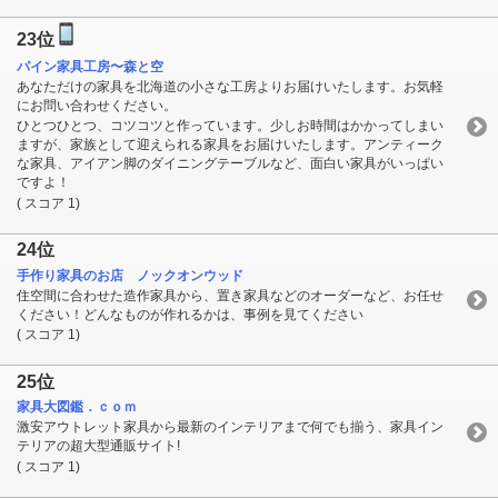
23位
パイン家具工房〜森と空
あなただけの家具を北海道の小さな工房よりお届けいたします。お気軽
にお問い合わせください。
ひとつひとつ、コツコツと作っています。少しお時間はかかってしまい
ますが、家族として迎えられる家具をお届けいたします。アンティーク
な家具、アイアン脚のダイニングテーブルなど、面白い家具がいっぱい
ですよ！
( スコア 1)
24位
手作り家具のお店 ノックオンウッド
住空間に合わせた造作家具から、置き家具などのオーダーなど、お任せ
ください！どんなものが作れるかは、事例を見てください
( スコア 1)
25位
家具大図鑑．ｃｏｍ
激安アウトレット家具から最新のインテリアまで何でも揃う、家具イン
テリアの超大型通販サイト!
( スコア 1)