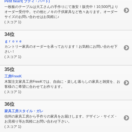
Petit heart( プティ・ハート)
一枚板のテーブルは大工さんの手作りにて激安！販売中！10,500円より
オーダー受付中。その他ヒノキの子供家具など色々あります。オーダー
サイズのお問い合わせはお気軽に♪
( スコア 1)
34位
ｇｒｏｖｅ
カントリー家具のオーダーを承っております！お気軽にお問い合わせ下
さい！
( スコア 1)
35位
工房FreeK
木製注文家具工房FreeKでは、自由に・楽しむ暮らしの家具と雑貨を、お
客様のご希望に合わせてお作ります。
( スコア 1)
36位
家具工房スタイル・ガレ
信州の家具工房から手作りの家具をお届けします。デザイン・サイズ・
お見積り等お気軽にお問い合わせ下さい。
( スコア 1)