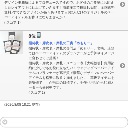
デザイン事務所によるプロデュースですので、お客様のご要望にお応え
したレイアウトに仕上げていきます！簡単注文で最短10日間、全国送料
無料♪すてきなデザインが色々あります☆お2人だけのオリジナルのペー
パーアイテムをお作りになりませんか！
( スコア 1)
8位
招待状・席次表・席札の工房「めもりー」
招待状・席次表・席札の専門店「めもりー」宮崎。店頭
ではペーパーアイテムのプランナーがご予算やイメージ
に合わせてご提案！
招待状・席次表・席札・メニュー表【大幅割引】費用節
約に少しでもお役に立ちたい！ウェディグペーパーアイ
テムのプランナーが高品質で豪華なデザインのペーパー
アイテムを格安に数多く揃えました。「高級アイテムを
最安値で！」が当店の目標です。手作り用品から印刷オ
ーダーも受付中です。
( スコア 1)
(2026/8/08 18:21 現在)