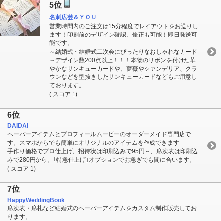
5位
名刺広芸＆ＹＯＵ
営業時間内のご注文は15分程度でレイアウトをお送りし
ます！印刷前のデザイン確認、修正も可能！即日発送可
能です。
～結婚式・結婚式二次会にぴったりなおしゃれなカード
～デザイン数200点以上！！！本物のリボンを付けた華
やかなサンキューカードや、薔薇やシァンデリア、クラ
ウンなどを型抜きしたサンキューカードなどもご用意し
ております。
( スコア 1)
6位
DAIDAI
ペーパーアイテムとプロフィールムービーのオーダーメイド専門店で
す。スマホからでも簡単にオリジナルのアイテムを作成できます
手作り価格でプロ仕上げ。招待状は印刷込みで95円～、席次表は印刷込
みで280円から。｢特急仕上げ｣オプションでお急ぎでも間に合います。
( スコア 1)
7位
HappyWeddingBook
席次表・席札など結婚式のペーパーアイテムをカスタム制作販売してお
ります。