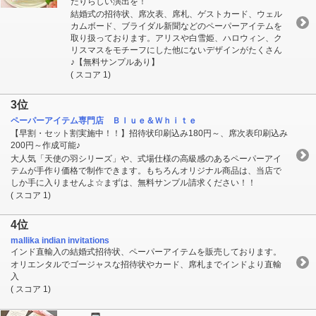
たりらしい演出を！
結婚式の招待状、席次表、席札、ゲストカード、ウェル
カムボード、ブライダル新聞などのペーパーアイテムを
取り扱っております。アリスや白雪姫、ハロウィン、ク
リスマスをモチーフにした他にないデザインがたくさん
♪【無料サンプルあり】
( スコア 1)
3位
ペーパーアイテム専門店 Ｂｌｕｅ＆Ｗｈｉｔｅ
【早割・セット割実施中！！】招待状印刷込み180円～、席次表印刷込み
200円～作成可能♪
大人気「天使の羽シリーズ」や、式場仕様の高級感のあるペーパーアイ
テムが手作り価格で制作できます。もちろんオリジナル商品は、当店で
しか手に入りませんよ☆まずは、無料サンプル請求ください！！
( スコア 1)
4位
mallika indian invitations
インド直輸入の結婚式招待状、ペーパーアイテムを販売しております。
オリエンタルでゴージャスな招待状やカード、席札までインドより直輸
入
( スコア 1)