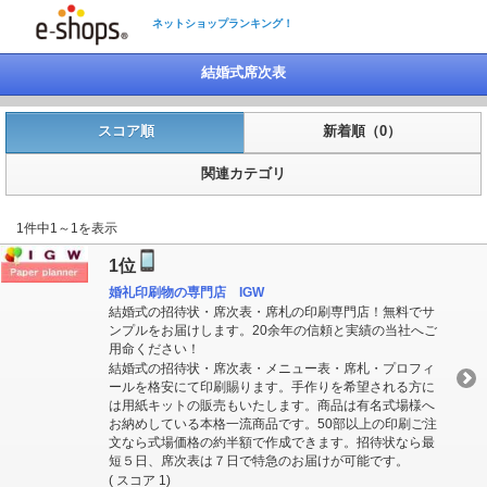
ネットショップランキング！
結婚式席次表
スコア順
新着順（0）
関連カテゴリ
1件中1～1を表示
1位
婚礼印刷物の専門店 IGW
結婚式の招待状・席次表・席札の印刷専門店！無料でサ
ンプルをお届けします。20余年の信頼と実績の当社へご
用命ください！
結婚式の招待状・席次表・メニュー表・席札・プロフィ
ールを格安にて印刷賜ります。手作りを希望される方に
は用紙キットの販売もいたします。商品は有名式場様へ
お納めしている本格一流商品です。50部以上の印刷ご注
文なら式場価格の約半額で作成できます。招待状なら最
短５日、席次表は７日で特急のお届けが可能です。
( スコア 1)