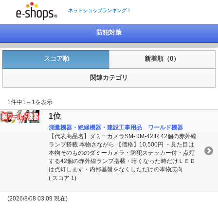
ネットショップランキング！
防犯対策
スコア順
新着順（0）
関連カテゴリ
1件中1～1を表示
1位
測量機器・絶縁機器・建設工事用品 ワールド機器
【代表商品名】ダミーカメラSM-DM-42IR 42個の赤外線
ランプ搭載 本物さながら 【価格】10,500円 ・見た目は
本物そのもののダミーカメラ・防犯ステッカー付・点灯
する42個の赤外線ランプ搭載・暗くなった時だけＬＥＤ
は点灯します・内部基盤をなくしただけの本物志向
( スコア 1)
(2026/8/08 03:09 現在)