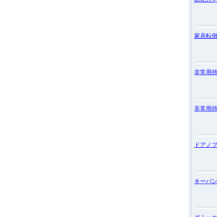
家具転
非常用
非常用
ドアノ
キーバ