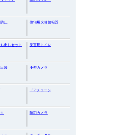
倒防止
住宅用火災警報器
持ち出しセット
災害用トイレ
持出袋
小型カメラ
ブ
ドアチェーン
ンク
防犯カメラ