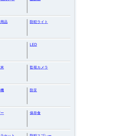
活用品
防犯ライト
LED
ァ米
監視カメラ
報機
防災
ダー
保存食
メラセット
防犯スプレー