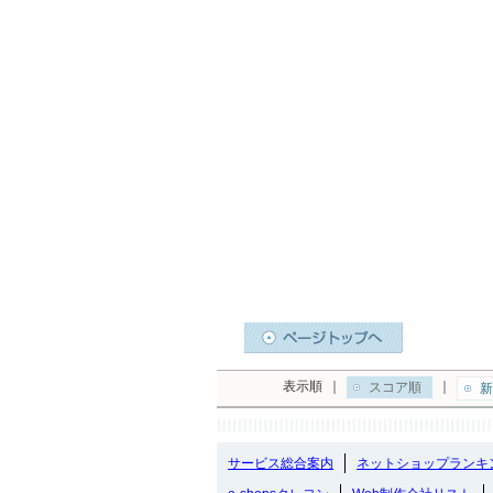
表示順
｜
｜
スコア順
新
サービス総合案内
ネットショップランキ