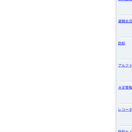
避難生
防犯
アルフ
火災警
レコー
防犯カ