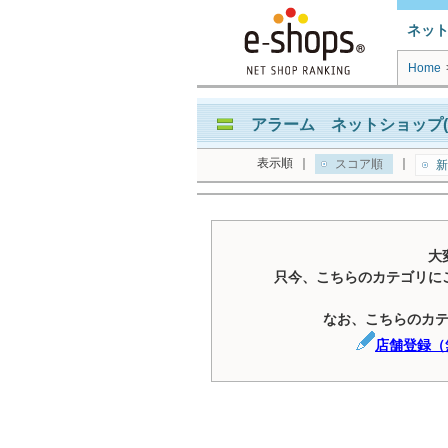
ネッ
Home
アラーム ネットショップ(
表示順
｜
｜
スコア順
新
大
只今、こちらのカテゴリに
なお、こちらのカ
店舗登録（