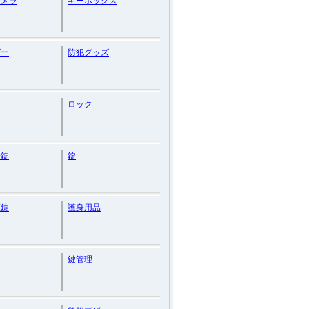
カメラ
キーボックス
ザー
防犯グッズ
ロック
号錠
錠
証錠
護身用品
鍵管理