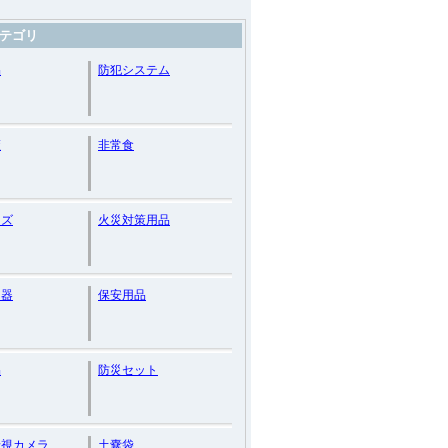
テゴリ
品
防犯システム
策
非常食
ッズ
火災対策用品
知器
保安用品
品
防災セット
暗視カメラ
土嚢袋