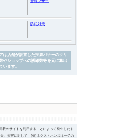
警報ブザー
理
防犯対策
アは店舗が設置した投票バナーのクリ
数やショップへの誘導数等を元に算出
ています。
psに掲載のサイトを利用することによって発生したト
失、損害に対して、(株)ネクストハンズは一切の