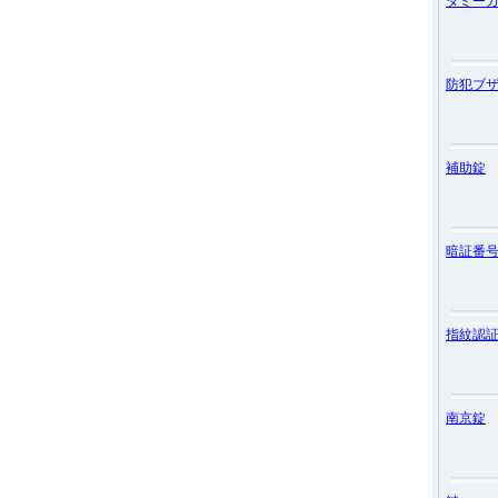
ダミー
防犯ブ
補助錠
暗証番
指紋認
南京錠