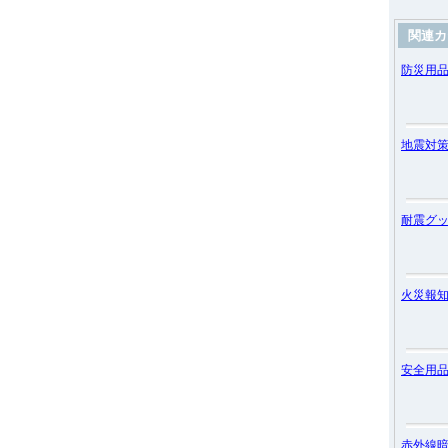
関連カ
防災用
地震対
耐震グ
火災報
安全用
赤外線