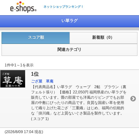
ネットショップランキング！
い草ラグ
スコア順
新着順（0）
関連カテゴリ
1件中1～1を表示
1位
ござ屋 草庵
【代表商品名】い草ラグ ウェーブ 2帖 ブラウン（裏
フェルト張り） 【価格】22,050円 福岡県産のい草ラグを
販売しています。畳の部屋でも洋風のリビングでもお部
屋の中敷にぴったりの商品です。良質な国産い草を使用
して織り上げた花ござ「三重織」はじめ、福岡の伝統的
な「掛川織」など上質ないぐさ製品を製作しています。
( スコア 1)
(2026/8/09 17:04 現在)