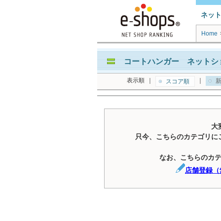
ネッ
Home
コートハンガー ネットシ
表示順
｜
｜
新
スコア順
大
只今、こちらのカテゴリに
なお、こちらのカ
店舗登録（