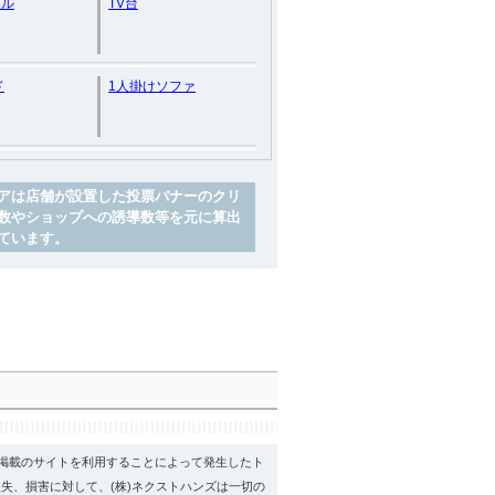
ール
TV台
ド
1人掛けソファ
アは店舗が設置した投票バナーのクリ
数やショップへの誘導数等を元に算出
ています。
psに掲載のサイトを利用することによって発生したト
失、損害に対して、(株)ネクストハンズは一切の