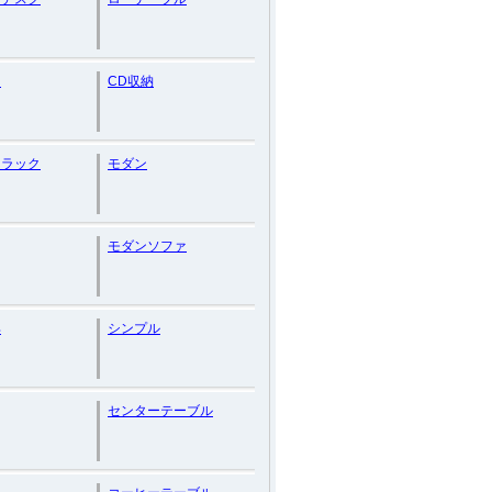
台
CD収納
ンラック
モダン
モダンソファ
具
シンプル
センターテーブル