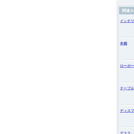
関連カ
インテ
本棚
ローボ
テーブ
ディス
デスク