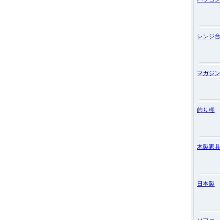
レンジ
マガジ
飾り棚
木製家
日本製