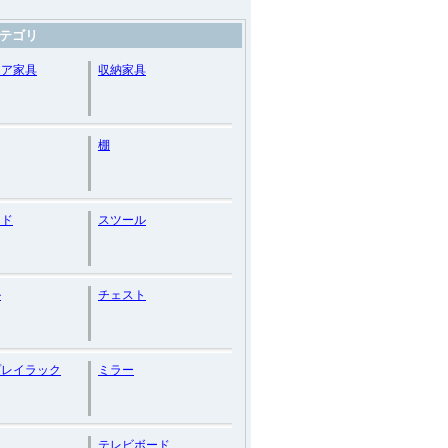
テゴリ
リア家具
収納家具
棚
ード
スツール
ル
チェスト
プレイラック
ミラー
テレビボード