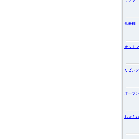
ソファ
食器棚
オット
リビン
オープ
ちゃぶ