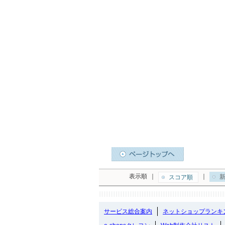
表示順
｜
｜
新
スコア順
サービス総合案内
ネットショップランキ