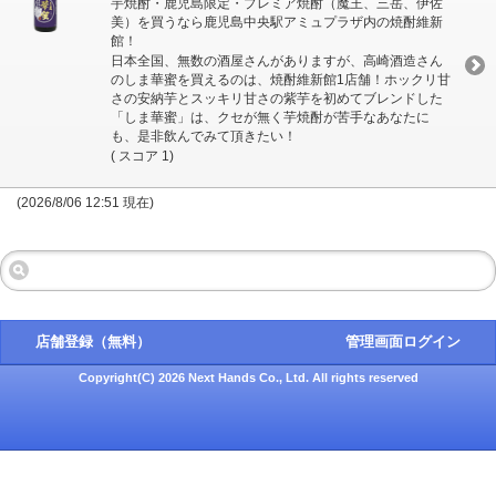
芋焼酎・鹿児島限定・プレミア焼酎（魔王、三岳、伊佐
美）を買うなら鹿児島中央駅アミュプラザ内の焼酎維新
館！
日本全国、無数の酒屋さんがありますが、高崎酒造さん
のしま華蜜を買えるのは、焼酎維新館1店舗！ホックリ甘
さの安納芋とスッキリ甘さの紫芋を初めてブレンドした
「しま華蜜」は、クセが無く芋焼酎が苦手なあなたに
も、是非飲んでみて頂きたい！
( スコア 1)
(2026/8/06 12:51 現在)
店舗登録（無料）
管理画面ログイン
Copyright(C) 2026 Next Hands Co., Ltd. All rights reserved