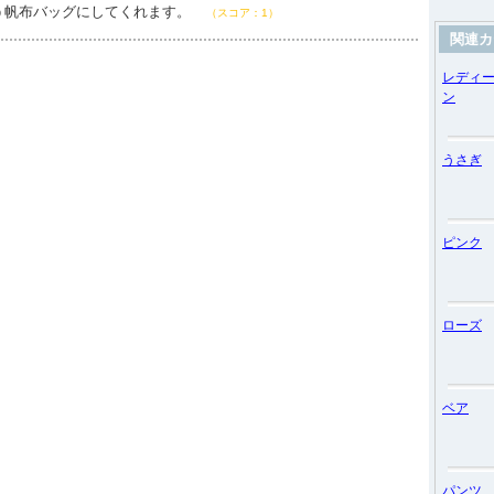
う帆布バッグにしてくれます。
（スコア：1）
関連カ
レディ
ン
うさぎ
ピンク
ローズ
ベア
パンツ