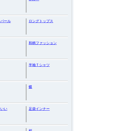
オパール
ロングトップス
和柄ファッション
半袖Ｔシャツ
蝶
わいい
足袋インナー
桜