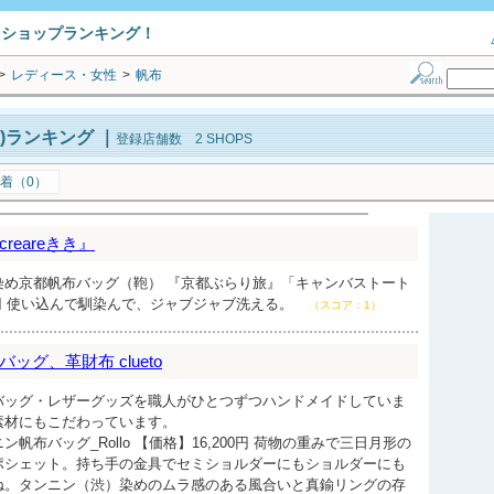
トショップランキング！
>
レディース・女性
>
帆布
)ランキング
｜
登録店舗数 2 SHOPS
着（0）
eareきき』
染め京都帆布バッグ（鞄） 『京都ぶらり旅』「キャンバストート
65円 使い込んで馴染んで、ジャブジャブ洗える。
（スコア：1）
グ、革財布 clueto
バッグ・レザーグッズを職人がひとつずつハンドメイドしていま
素材にもこだわっています。
帆布バッグ_Rollo 【価格】16,200円 荷物の重みで三日月形の
ポシェット。持ち手の金具でセミショルダーにもショルダーにも
ね。タンニン（渋）染めのムラ感のある風合いと真鍮リングの存