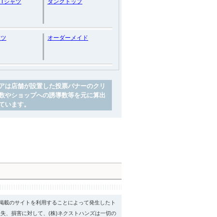
Tシャツ
タンクトップ
ンツ
オーダーメイド
アは店舗が設置した投票バナーのクリ
数やショップへの誘導数等を元に算出
ています。
psに掲載のサイトを利用することによって発生したト
失、損害に対して、(株)ネクストハンズは一切の