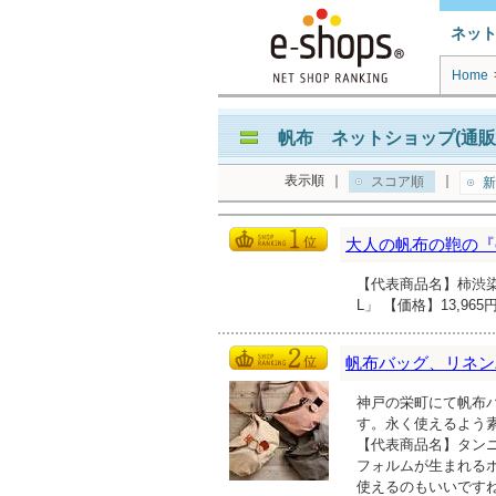
ネッ
Home
帆布 ネットショップ(通販
表示順
｜
｜
スコア順
新
大人の帆布の鞄の『cr
【代表商品名】柿渋
L」 【価格】13,9
帆布バッグ、リネンバッ
神戸の栄町にて帆布
す。永く使えるよう
【代表商品名】タンニン
フォルムが生まれる
使えるのもいいです