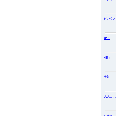
ピンク
靴下
和柄
半袖
大人か
七分袖