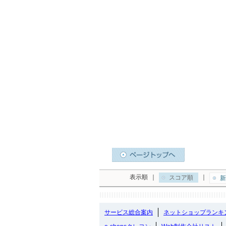
表示順
｜
｜
スコア順
新
サービス総合案内
ネットショップランキ