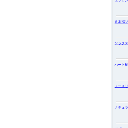
エプロ
５本指
ソック
ハート
ノース
ナチュ