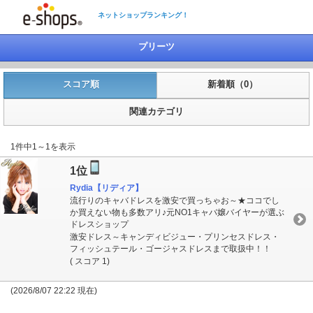
ネットショップランキング！
プリーツ
スコア順
新着順（0）
関連カテゴリ
1件中1～1を表示
1位
Rydia【リディア】
流行りのキャバドレスを激安で買っちゃお～★ココでし
か買えない物も多数アリ♪元NO1キャバ嬢バイヤーが選ぶ
ドレスショップ
激安ドレス～キャンディビジュー・プリンセスドレス・
フィッシュテール・ゴージャスドレスまで取扱中！！
( スコア 1)
(2026/8/07 22:22 現在)