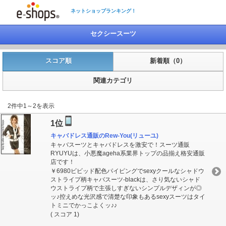
ネットショップランキング！
セクシースーツ
スコア順
新着順（0）
関連カテゴリ
2件中1～2を表示
1位
キャバドレス通販のRew-You(リューユ)
キャバスーツとキャバドレスを激安で！スーツ通販
RYUYUは、小悪魔ageha系業界トップの品揃え格安通販
店です！
￥6980ビビッド配色パイピングでsexyクールなシャドウ
ストライプ柄キャバスーツ-blackは、さり気ないシャド
ウストライプ柄で主張しすぎないシンプルデザィンが◎
ッ♪控えめな光沢感で清楚な印象もあるsexyスーツはタイ
トミニでかっこよくッ♪♪
( スコア 1)