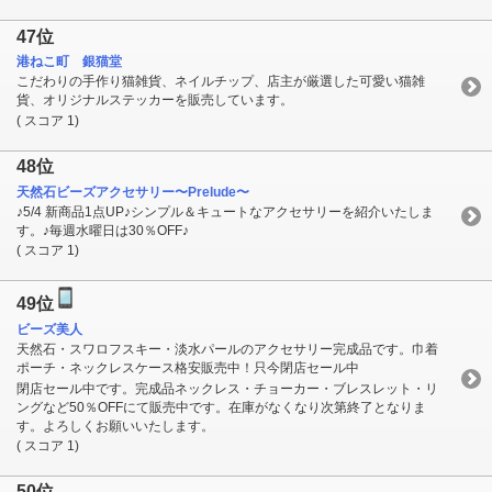
47位
港ねこ町 銀猫堂
こだわりの手作り猫雑貨、ネイルチップ、店主が厳選した可愛い猫雑
貨、オリジナルステッカーを販売しています。
( スコア 1)
48位
天然石ビーズアクセサリー〜Prelude〜
♪5/4 新商品1点UP♪シンプル＆キュートなアクセサリーを紹介いたしま
す。♪毎週水曜日は30％OFF♪
( スコア 1)
49位
ビーズ美人
天然石・スワロフスキー・淡水パールのアクセサリー完成品です。巾着
ポーチ・ネックレスケース格安販売中！只今閉店セール中
閉店セール中です。完成品ネックレス・チョーカー・ブレスレット・リ
ングなど50％OFFにて販売中です。在庫がなくなり次第終了となりま
す。よろしくお願いいたします。
( スコア 1)
50位