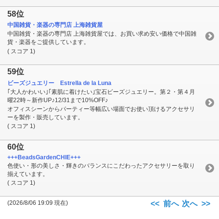
58位
中国雑貨・楽器の専門店 上海雑貨屋
中国雑貨・楽器の専門店 上海雑貨屋では、お買い求め安い価格で中国雑
貨・楽器をご提供しています。
( スコア 1)
59位
ビーズジュエリー Estrella de la Luna
｢大人かわいい｣｢素肌に着けたい｣宝石ビーズジュエリー。第２・第４月
曜22時～新作UP♪12/31まで10%OFF♪
オフィスシーンからパーティー等幅広い場面でお使い頂けるアクセサリ
ーを製作・販売しています。
( スコア 1)
60位
+++BeadsGardenCHIE+++
色使い・形の美しさ・輝きのバランスにこだわったアクセサリーを取り
揃えています。
( スコア 1)
(2026/8/06 19:09 現在)
<< 前へ
次へ >>