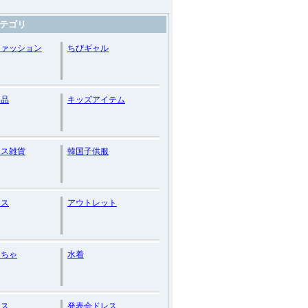
テゴリ
ファッション
ちびギャル
ド品
キッズアイテム
セス雑貨
韓国子供服
ース
アウトレット
もちゃ
水着
レス
発表会ドレス