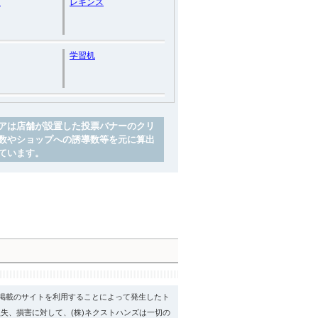
と
レギンス
学習机
アは店舗が設置した投票バナーのクリ
数やショップへの誘導数等を元に算出
ています。
psに掲載のサイトを利用することによって発生したト
失、損害に対して、(株)ネクストハンズは一切の