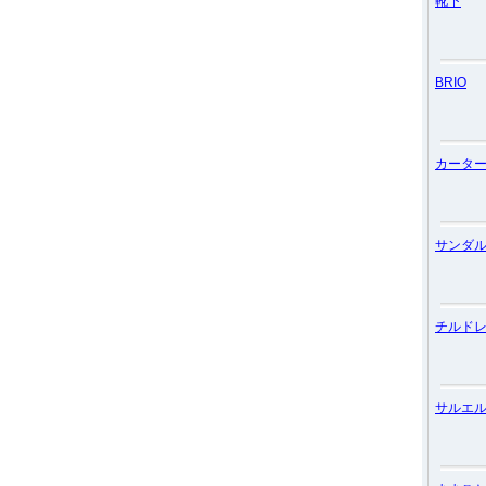
靴下
BRIO
カータ
サンダ
チルド
サルエ