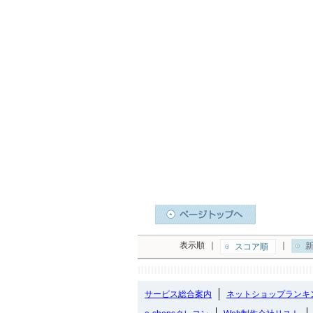
表示順
｜
｜
新
スコア順
サービス総合案内
ネットショップランキ