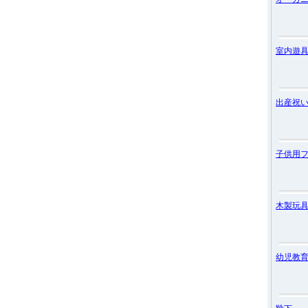
室内遊
出産祝
子供用
木製玩
幼児教