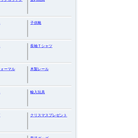
具
子供靴
い
長袖Ｔシャツ
フォーマル
木製レール
具
輸入玩具
育
クリスマスプレゼント