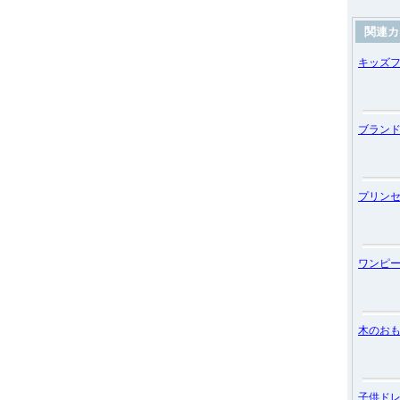
関連カ
キッズ
ブラン
プリン
ワンピ
木のお
子供ド