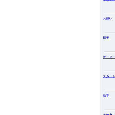
お揃い
帽子
オーダ
スカー
絵本
オーガ