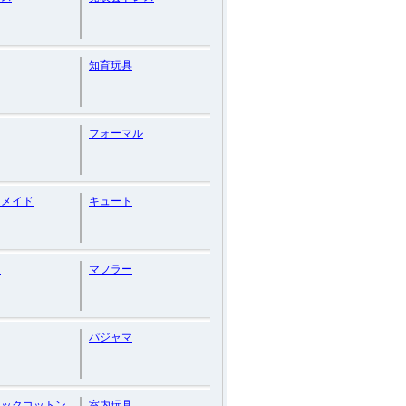
知育玩具
フォーマル
ーメイド
キュート
ト
マフラー
パジャマ
ニックコットン
室内玩具