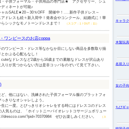
服・子供フォーマル・子供用品の専門店★ アクセサリー、シュ
ーディネートが可能♪
ルSALE★20～30％OFF 開催中！.....新作子供ドレス～
ュニアドレスも続々新入荷中！発表会やコンクール、結婚式に！華
キャラ
からシックなモノトーンドレスまで！
（スコア：1 / OUT：11）
ワンピースのお店coppa
木製玩
子のワンピース・ドレス等なかなか目にしない商品を多数取り揃
子とかぶる心配もなし！
cuteなドレスなど2歳から16歳までの素敵なドレスが沢山あり
名前入
に入りが見つからない方は是非コッパをのぞいて見て下さい。
)
女の子
など、他にはない、洗練された子供フォーマル服のプラットフォ
びっきりなオシャレしよう。
一生に一度。とびっきりオシャレをする時にはドレスコのドレス
ちびギ
年の人気ものは、「ホイットニーバイオレットコサージュボリュー
/drescco.com/?pid=70370984 ぜひお楽しみください。
（ス
韓国子