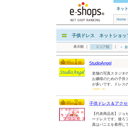
ネッ
Home
子供ドレス ネットショップ
表示順
｜
｜
スコア順
新
StudioAngel
老舗の写真スタジオ
お嬢様のための子供
が多いです。ドレス
/ OUT：8）
子供ドレス＆アクセサリー
【代表商品名】ジョゼ
ードレスです。後ろ
真はパニエを着用してい