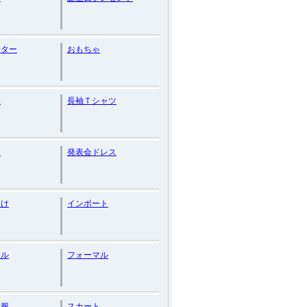
クター
おもちゃ
具
長袖Ｔシャツ
り
発表会ドレス
向け
インポート
ャル
フォーマル
供服
スカート