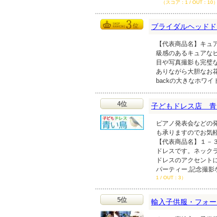
（スコア：1 / OUT：10
ブライダルヘッドド
【代表商品名】キュア
級感のあるキュアな
目や写真撮影も完璧
ありながら大胆なお
backの大きなホワ
4位
子どもドレス店 青
ピアノ発表会などの
も承りますのでお気
【代表商品名】１－
ドレスです。ネック
ドレスのアクセントに
パーティー,記念撮
1 / OUT：3）
5位
輸入子供服・フォー