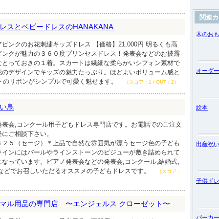
）
関連カ
レスとベビードレスのHANAKANA
木のお
ピンクのお花刺繍キッズドレス 【価格】21,000円 明るくも高
ピンクが魅力の３６０度プリンセスドレス！発表会などのお披露
なとっておきの１着。スカートは繊細な柔らかいシフォン素材で
オーダ
花のデザインでキッズの魅力たっぷり。ほどよいボリューム感と
イトのリボンがシンプルで可愛く魅せます。
（スコア：1 / OUT：2）
い鳥
絵本
発表会,コンクール用子どもドレス専門店です。お電話でのご注文
軽にご相談下さい。
３２５（セージ）＊上品で自然な雰囲気が漂うセージ色の子ども
出産祝
ラインにはパールやラインストーンのビジューが敷き詰められて
なっています。ピアノ発表会などの発表会,コンクール,結婚式,
影などでお召しいただるオススメの子どもドレスです。
（スコア：
子供ド
マル用品の専門店 〜エンジェルス クローゼット〜
パーカ