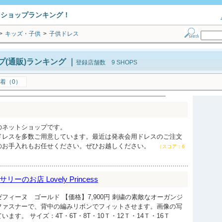
トショップランキング！
>
キッズ・子供
>
子供ドレス
(通販)ランキング
｜
登録店舗数 9 SHOPS
着（0）
のネットショップです。
ドレスを多数ご用意しています。最近は発表会用ドレスのご注文
のお手入れもお任せください。ぜひお越しください。
（スコア：6
のお店 Lovely Princess
フィーヌ ゴールド 【価格】7,900円 刺繍の素敵なオーガンジ
ファスナーで、背中の編みリボンでフィットさせます。画像の写
ます。 サイズ：4T・6T・8T・10Ｔ・12Ｔ・14Ｔ・16Ｔ