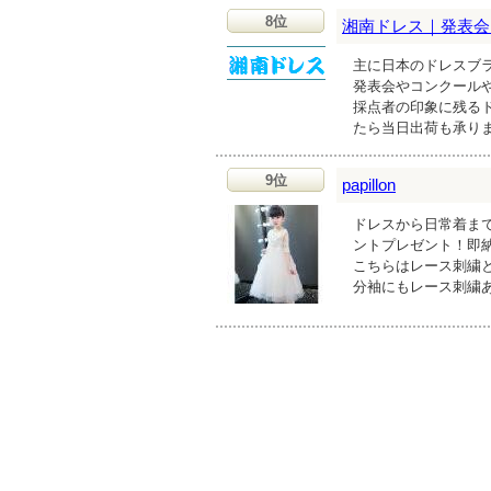
8位
湘南ドレス｜発表会
主に日本のドレスブラ
発表会やコンクール
採点者の印象に残る
たら当日出荷も承り
9位
papillon
ドレスから日常着まで
ントプレゼント！即
こちらはレース刺繍
分袖にもレース刺繍