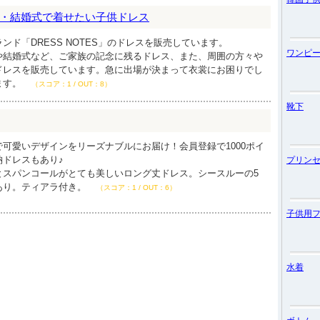
・結婚式で着せたい子供ドレス
ンド「DRESS NOTES」のドレスを販売しています。
ワンピ
や結婚式など、ご家族の記念に残るドレス、また、周囲の方々や
ドレスを販売しています。急に出場が決まって衣裳にお困りでし
ます。
（スコア：1 / OUT：8）
靴下
可愛いデザインをリーズナブルにお届け！会員登録で1000ポイ
納ドレスもあり♪
プリン
とスパンコールがとても美しいロング丈ドレス。シースルーの5
あり。ティアラ付き。
（スコア：1 / OUT：6）
子供用
水着