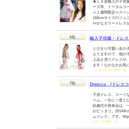
★ＬＡ直輸入の子供
ーズ等、トータルコ
≪１週間限定≫スペシャ
160cmサイズのジ
やかなカラードレス
6位
輸入子供服・ドレス・
とびきり可愛い女の
えてますので、他の
上品さ漂うドレスや、
ます！なかなかお気
（スコア：1 / OUT：5）
7位
Drescco (ドレスコ
子供ドレス、スーツ
ーム。一生に一度と
結婚式や発表会は、
がピッタリ。2014
ムドレス」です。http:/
コア：1 / OUT：3）