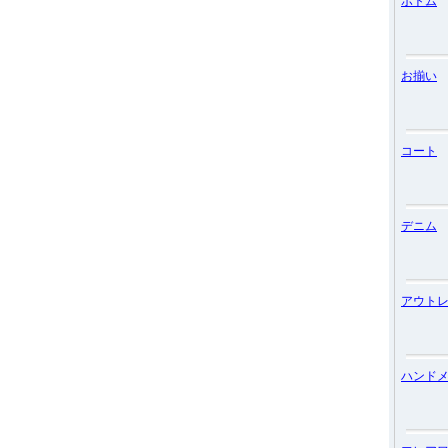
ボトム
お揃い
コート
デニム
アウト
ハンド