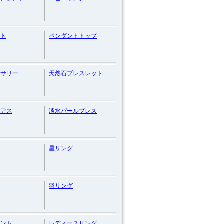
ント
ペンダントトップ
セサリー
天然石ブレスレット
ピアス
淡水パールブレス
晶
星リング
羽リング
ダント
レディースリング