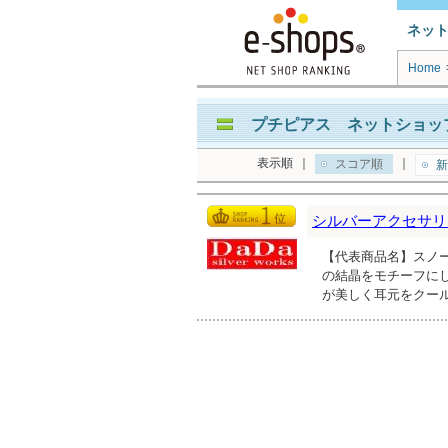
ネッ
Home
プチピアス ネットショップ
表示順
｜
｜
スコア順
新
シルバーアクセサリー
【代表商品名】スノー
の結晶をモチーフに
が美しく耳元をクー