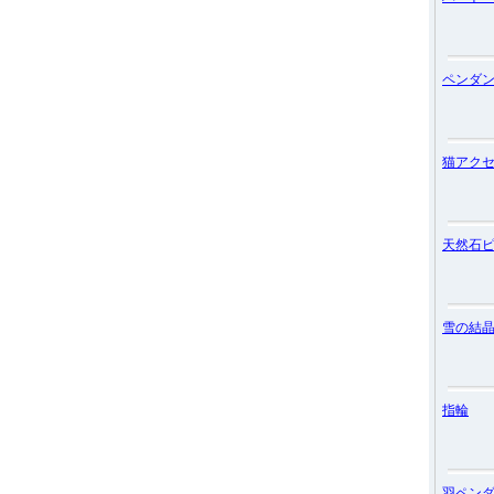
ペンダ
猫アク
天然石
雪の結
指輪
羽ペン