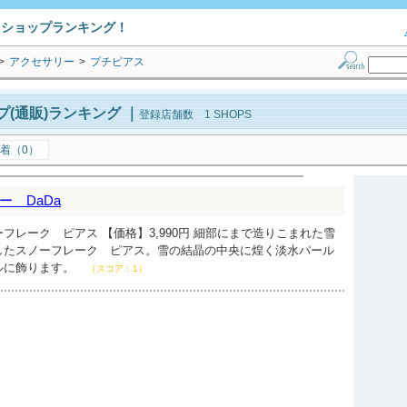
トショップランキング！
>
アクセサリー
>
プチピアス
(通販)ランキング
｜
登録店舗数 1 SHOPS
着（0）
 DaDa
フレーク ピアス 【価格】3,990円 細部にまで造りこまれた雪
したスノーフレーク ピアス。雪の結晶の中央に煌く淡水パール
ルに飾ります。
（スコア：1）