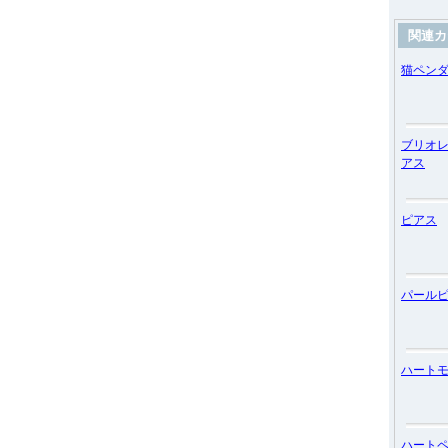
関連カ
猫ペン
ブリオ
アス
ピアス
パール
ハート
ハート