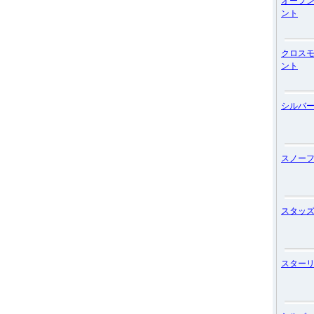
オープ
ント
クロス
ント
シルバ
スノー
スタッ
スター