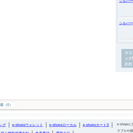
シルバ
シルバ
スコ
ック
され
着（0）
e-sho
ング
e-shopsウォレット
e-shopsローカル
e-shopsカートS
ラブルや損