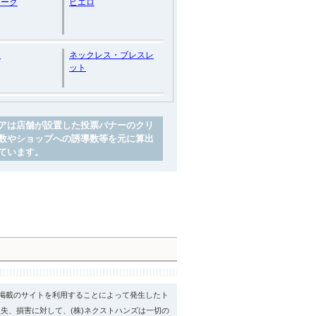
マーク
ピエロ
し
ネックレス・ブレスレ
ット
アは店舗が設置した投票バナーのクリ
数やショップへの誘導数等を元に算出
ています。
psに掲載のサイトを利用することによって発生したト
失、損害に対して、(株)ネクストハンズは一切の