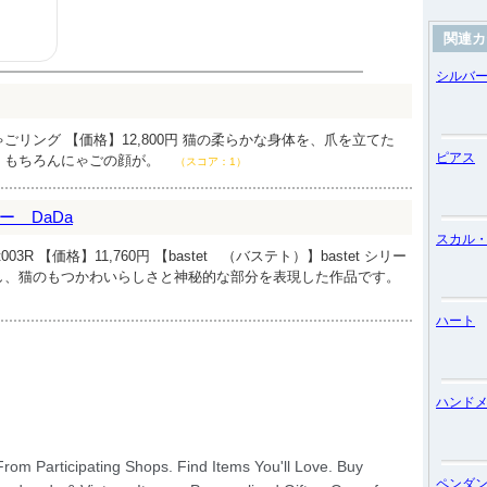
関連カ
シルバ
ごリング 【価格】12,800円 猫の柔らかな身体を、爪を立てた
ピアス
。もちろんにゃごの顔が。
（スコア：1）
 DaDa
スカル
003R 【価格】11,760円 【bastet （バステト）】bastet シリー
し、猫のもつかわいらしさと神秘的な部分を表現した作品です。
ハート
ハンド
ペンダ