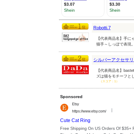
Robotti.7
【代表商品名】手にゃ
猫手～しっぽで表現
シルバーアクセサリー
【代表商品名】bastet
ズは猫をモチーフと
（スコア：1）