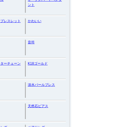
ント
ーブレスレット
かわいい
音符
スターチェーン
K18ゴールド
淡水パールブレス
天然石ピアス