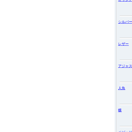
シルバ
レザー
アジャ
人魚
蝶