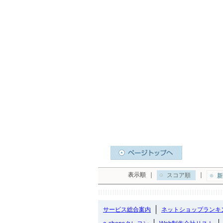
表示順
｜
｜
スコア順
新
サービス総合案内
ネットショップランキ