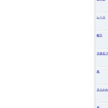
レース
帽子
天然石
鳥
大人か
夏