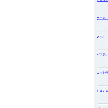
イギリ
アニマ
クール
パステ
ニット
シュシ