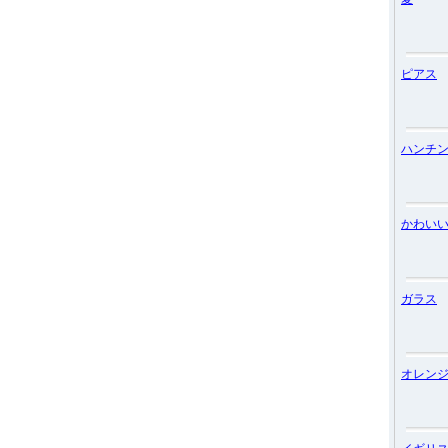
ピアス
ハンチ
かわい
ガラス
オレン