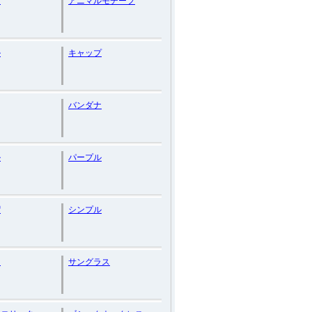
ス
アニマルモチーフ
ル
キャップ
バンダナ
ル
パープル
帽
シンプル
ュ
サングラス