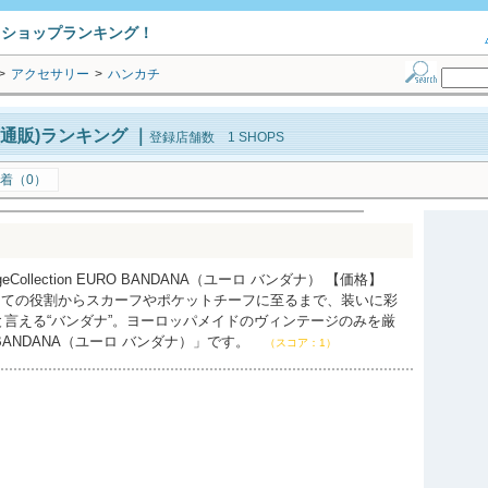
トショップランキング！
>
アクセサリー
>
ハンカチ
通販)ランキング
｜
登録店舗数 1 SHOPS
着（0）
eCollection EURO BANDANA（ユーロ バンダナ） 【価格】
チとしての役割からスカーフやポケットチーフに至るまで、装いに彩
言える“バンダナ”。ヨーロッパメイドのヴィンテージのみを厳
BANDANA（ユーロ バンダナ）」です。
（スコア：1）