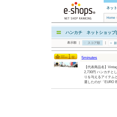
ネッ
Home
ハンカチ ネットショップ(
表示順
｜
｜
スコア順
新
5minutes
【代表商品名】Vintag
2,730円 ハンカ
りを与えるアイテムと
選したのが「EURO 