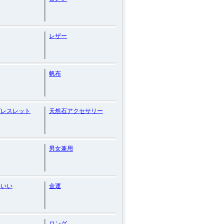
レザー
帆布
ブレスレット
天然石アクセサリー
男女兼用
わいい
金運
ロング