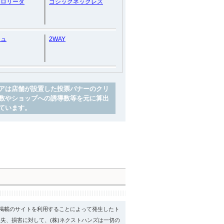
クロリータ
ゴシックネックレス
ジュ
2WAY
アは店舗が設置した投票バナーのクリ
数やショップへの誘導数等を元に算出
ています。
psに掲載のサイトを利用することによって発生したト
失、損害に対して、(株)ネクストハンズは一切の