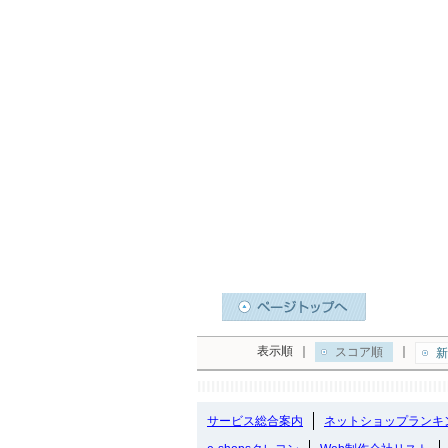
表示順
｜
｜
スコア順
新
サービス総合案内
ネットショップランキ