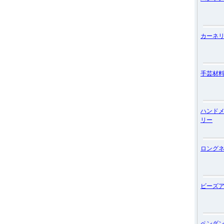
カーネ
手芸材
ハンド
リー
ロング
ビーズ
ペンダ