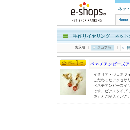
ネッ
Home
手作りイヤリング ネットシ
表示順
｜
｜
スコア順
新
ベネチアンビーズアクセ
イタリア・ヴェネツ
こだわったアクセサ
ベネチアンビーズイヤ
です、ピアスタイプ
更」とご記入くださ