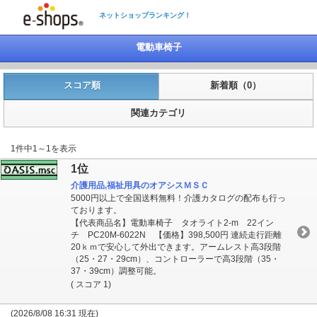
ネットショップランキング！
電動車椅子
スコア順
新着順（0）
関連カテゴリ
1件中1～1を表示
1位
介護用品,福祉用具のオアシスＭＳＣ
5000円以上で全国送料無料！介護カタログの配布も行っ
ております。
【代表商品名】電動車椅子 タオライト2-m 22イン
チ PC20M-6022N 【価格】398,500円 連続走行距離
20ｋｍで安心して外出できます。アームレスト高3段階
（25・27・29cm）、コントローラーで高3段階（35・
37・39cm）調整可能。
( スコア 1)
(2026/8/08 16:31 現在)