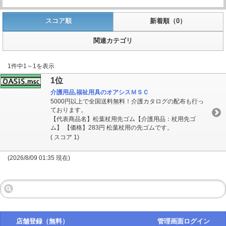
スコア順
新着順（0）
関連カテゴリ
1件中1～1を表示
1位
介護用品,福祉用具のオアシスＭＳＣ
5000円以上で全国送料無料！介護カタログの配布も行っ
ております。
【代表商品名】松葉杖用先ゴム【介護用品：杖用先ゴ
ム】 【価格】283円 松葉杖用の先ゴムです。
( スコア 1)
(2026/8/09 01:35 現在)
店舗登録（無料）
管理画面ログイン