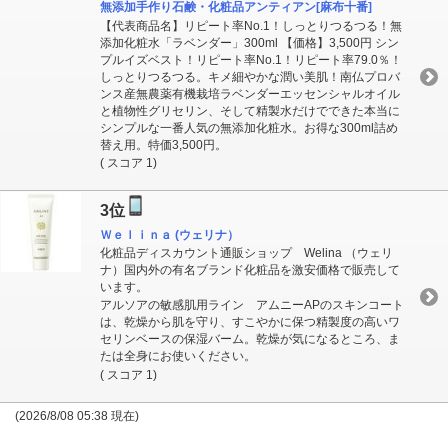
無添加手作り石鹸・化粧品アンティアン[麻布十番]
【代表商品名】リピート率No.1！しっとりつるつる！無
添加化粧水「ラベンダー」300ml 【価格】3,500円 シン
プルイズベスト！リピート率No.1！リピート率79.0％！
しっとりつるつる。キメ細やかな潤い美肌！南仏プロバ
ンス産無農薬有機栽培ラベンダーエッセンシャルオイル
と植物性グリセリン、そして精製水だけでできた本当に
シンプルな一番人気の無添加化粧水。お得な300ml詰め
替え用。特価3,500円。
( スコア 1)
3位
Ｗｅｌｉｎａ (ウェリナ）
化粧品ディスカウント通販ショップ Welina （ウェリ
ナ）国内外の有名ブランド化粧品を激安価格で販売して
います。
アルソアの敏感肌用ライン アムニーAPのスキンコート
は、乾燥から肌を守り、すこやかに保つ精製度の高いワ
セリンベースの保湿バーム。乾燥が気になるところ、ま
たは全身にお使いください。
( スコア 1)
(2026/8/08 05:38 現在)