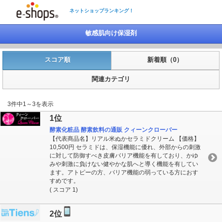
ネットショップランキング！
敏感肌向け保湿剤
スコア順
新着順（0）
関連カテゴリ
3件中1～3を表示
1位
酵素化粧品 酵素飲料の通販 クィーンクローバー
【代表商品名】リアル米ぬかセラミドクリーム 【価格】
10,500円 セラミドは、保湿機能に優れ、外部からの刺激
に対して防御すべき皮膚バリア機能を有しており、かゆ
みや刺激に負けない健やかな肌へと導く機能を有してい
ます。アトピーの方、バリア機能の弱っている方におす
すめです。
( スコア 1)
2位