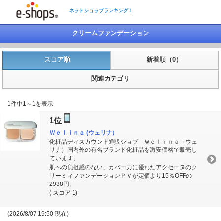
ネットショップランキング！
クリームファンデーション
スコア順
新着順（0）
関連カテゴリ
1件中1～1を表示
1位
Ｗｅｌｉｎａ (ウェリナ）
化粧品ディスカウント通販ショプ Ｗｅｌｉｎａ（ウェ
リナ）国内外の有名ブランド化粧品を激安価格で販売し
ています。
肌への負担感のない、カバー力に優れたアクセーヌのク
リーミィファンデーションＰＶが定価より15％OFFの
2938円。
( スコア 1)
(2026/8/07 19:50 現在)