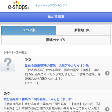
ネットショップランキング！
飲める温泉
スコア順
新着順（0）
関連カテゴリ
2件中1～2を表示
1位
飲める温泉/雲峰の霊泉 天然アルカリイオン泉
【代表商品名】飲める温泉 雲峰の霊泉 【価格】3,465
円 裂石温泉でボトリング致しました、「雲峰の霊泉」を
源泉元から宅配いたします。
( スコア 1)
2位
飲む温泉水！霧島の「関平鉱泉」−みんとぷれいす−
【代表商品名】飲む温泉水！霧島の「関平鉱泉」 【価格】1,200円 【関
平鉱泉】は日本初の国定公園の大自然が長い年月をかけて育んだ天然ミ