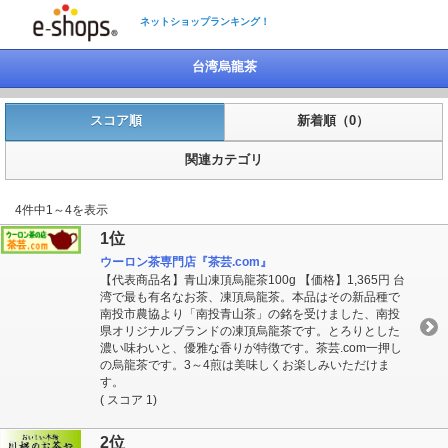
ネットショップランキング！
台湾烏龍茶
スコア順
新着順（0）
関連カテゴリ
4件中1～4を表示
1位
ウーロン茶専門店『茶芸.com』
【代表商品名】青山凍頂烏龍茶100g 【価格】1,365円 台
湾で最も有名なお茶、凍頂烏龍茶。本品はその新品種で
南投市農協より「南投青山茶」の銘を受けました、南投
県オリジナルブランドの凍頂烏龍茶です。とろりとした
濃い味わいと、優雅な香りが特徴です。茶芸.com一押し
の烏龍茶です。3～4煎は美味しくお楽しみいただけま
す。
( スコア 1)
2位