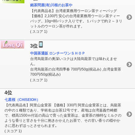
銘茶問屋(有)川根のお茶や
【代表商品名】台湾産業務用ウーロン茶ティーバッグ
【価格】2,100円 安心の台湾産業務用ウーロン茶ティー
バッグ。10g×80パック入りです。１パックで約２～３リ
ットルのウーロン茶が作れます。
( スコア 1)
3位
中国茶通販 ロンチーワンＳＨＯＰ
台湾烏龍茶の奥深いコクは大陸烏龍茶では味わえませ
ん。
台湾烏龍茶の台湾四季春 700円/50g(税込み) ,台湾金萱茶
700円/50g(税込み)
( スコア 1)
4位
七星桜（CHISEIOH）
【代表商品名】阿里山金萱茶 【価格】330円 阿里山金萱茶とは、烏龍茶
の中の１種類であり、学術名は台茶12号です。産地は台湾嘉義竹崎郷
で、標高1500ｍ付近の高山で育った金萱茶は、金萱茶の独特なミルクの
ような香りと甘さを十分に抱きかかえたお茶で、その甘い香りの穏やか
さに思わずほっとさせられます｡
( スコア 1)