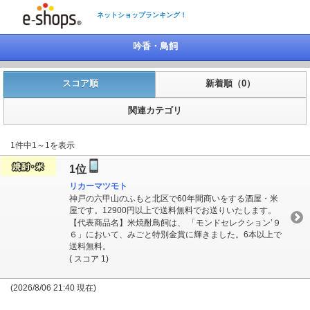
ネットショップランキング！
吟香・鳥飼
スコア順
新着順（0）
関連カテゴリ
1件中1～1を表示
1位
リカーマツモト
神戸の六甲山のふもと北区で60年間商いをする酒屋・米
屋です。12900円以上で送料無料でお送りいたします。
【代表商品名】米焼酎鳥飼は、 「モンドセレクション’９
６」において、みごと特別金賞に輝きました。6本以上で
送料無料。
( スコア 1)
(2026/8/06 21:40 現在)