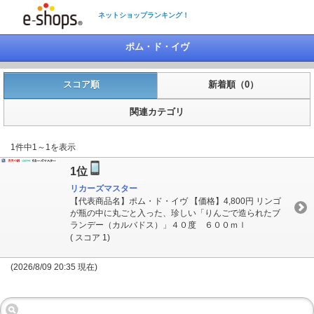
ネットショップランキング！
ポム・ド・イヴ
スコア順
新着順（0）
関連カテゴリ
1件中1～1を表示
1位
リカーズマスター
【代表商品名】ポム・ド・イヴ 【価格】4,800円 リンゴ
が瓶の中に丸ごと入った、珍しい「りんごで造られたブ
ランデー（カルバドス）」４０度 ６００ｍｌ
( スコア 1)
(2026/8/09 20:35 現在)