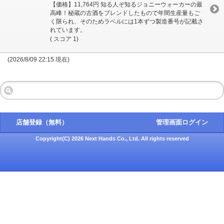
【価格】11,764円 知る人ぞ知るジョニーウォーカーの最
高峰！秘蔵の古酒をブレンドしたもので年間生産量もご
く限られ、そのためラベルには1本ずつ製造番号が記載さ
れています。
( スコア 1)
(2026/8/09 22:15 現在)
店舗登録（無料）
管理画面ログイン
Copyright(C) 2026 Next Hands Co., Ltd. All rights reserved