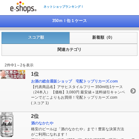
ネットショップランキング！
350ｍｌ缶１ケース
スコア順
新着順（0）
関連カテゴリ
2件中1～2を表示
1位
お酒の総合通販ショップ 宅配トップリカーズ.com
【代表商品名】アサヒスタイルフリー 350ml缶1ケース
（24本入） 【価格】3,080円 最安値＋送料値引キャンペ
ーンでどこよりもお買得！宅配トップリカーズ.com
( スコア 1)
2位
酒のなかたや
格安のビールは「酒のなかたや」まで！豊富な決算方法
がご利用になれます！