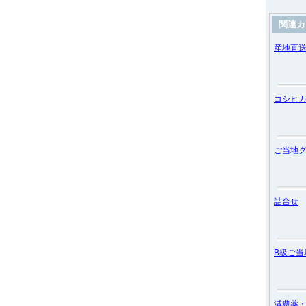
関連カ
産地直
コシヒ
ご当地
詰合せ
B級ご当
減農薬