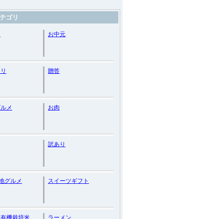
テゴリ
送
お中元
カリ
贈答
グルメ
お肉
訳あり
地グルメ
スイーツギフト
・有機栽培米
ラーメン