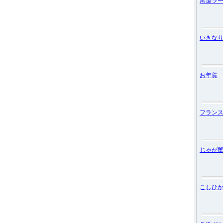
尾道ラ
いきな
お年賀
フラン
じゃが
こしひ