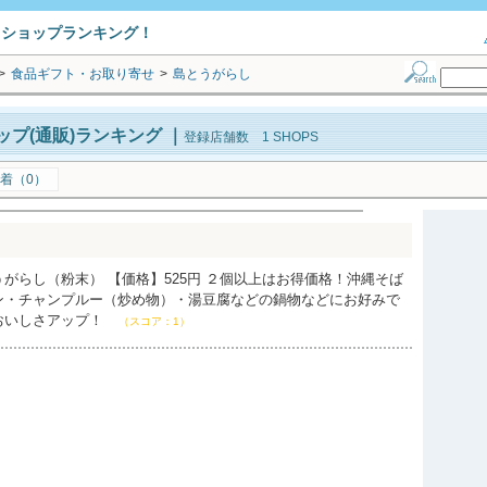
トショップランキング！
>
食品ギフト・お取り寄せ
>
島とうがらし
プ(通販)ランキング
｜
登録店舗数 1 SHOPS
着（0）
がらし（粉末） 【価格】525円 ２個以上はお得価格！沖縄そば
ン・チャンプルー（炒め物）・湯豆腐などの鍋物などにお好みで
おいしさアップ！
（スコア：1）