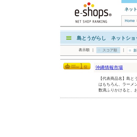
ネッ
Home
島とうがらし ネットショッ
表示順
｜
｜
スコア順
新
沖縄情報市場
【代表商品名】島とう
はもちろん、ラーメ
数滴ふりかけると、