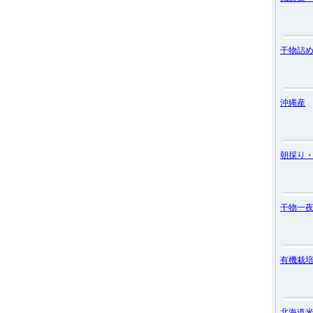
干物詰
沖縄産
朝採り
干物一
有機栽
北海道