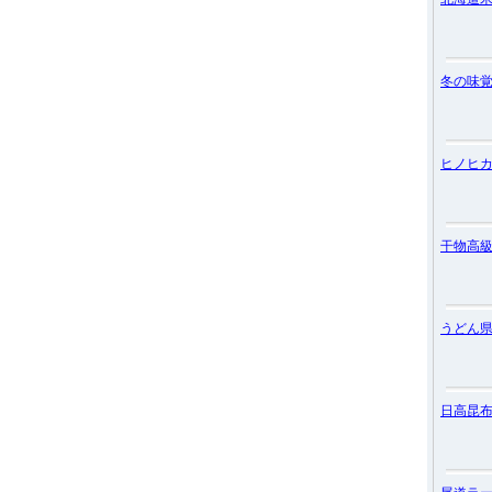
冬の味
ヒノヒ
干物高
うどん
日高昆