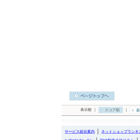
表示順
｜
｜
スコア順
新
サービス総合案内
ネットショップランキ