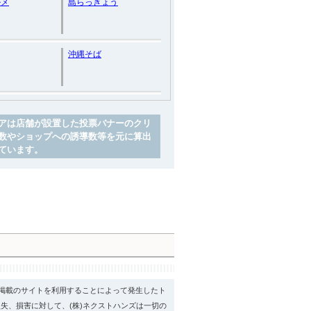
ルメ
島らっきょう
沖縄そば
アは店舗が設置した投票バナーのクリ
数やショップへの誘導数等を元に算出
ています。
psに掲載のサイトを利用することによって発生したト
失、損害に対して、(株)ネクストハンズは一切の