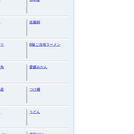
覚
佐藤錦
カリ
B級ご当地ラーメン
級魚
愛媛みかん
県産
つけ麺
布
うどん