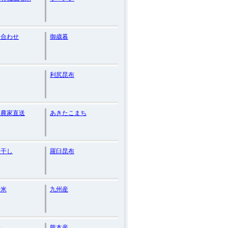
め合わせ
御歳暮
利尻昆布
・農家直送
あきたこまち
夜干し
羅臼昆布
培米
九州産
米
熊本産