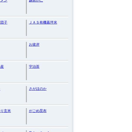
ーメン
越前がに
り団子
ＪＡＳ有機暮坪米
お彼岸
ス産
宇治茶
蟹
さがほのか
かり玄米
がごめ昆布