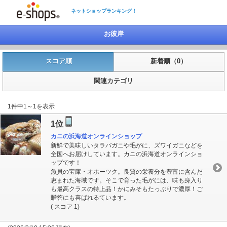
ネットショップランキング！
お彼岸
スコア順
新着順（0）
関連カテゴリ
1件中1～1を表示
1位
カニの浜海道オンラインショップ
新鮮で美味しいタラバガニや毛がに、ズワイガニなどを
全国へお届けしています。カニの浜海道オンラインショ
ップです！
魚貝の宝庫・オホーツク。良質の栄養分を豊富に含んだ
恵まれた海域です。そこで育った毛がには、味も身入り
も最高クラスの特上品！かにみそもたっぷりで濃厚！ご
贈答にも喜ばれるています。
( スコア 1)