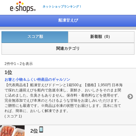
ネットショップランキング！
船凍甘えび
スコア順
新着順（0）
関連カテゴリ
2件中1～2を表示
1位
お箸と小物＆ふくい特産品のギャルソン
【代表商品名】船凍甘えびドドーンと1箱500ｇ 【価格】1,950円 日本海
で採れた越前えびを船内で急速冷凍し、新鮮さ、おいしさをそのまま閉
じ込めました。生臭さもありません。保存料・着色料などを使用せず、
完全無添加でえび本来のとろけるような甘味をお楽しみいただけます。
ご贈答にも最適です。※商品は冷凍の状態でお届けします。流水に当て
れば、簡単に、おいしく解凍できます。
( スコア 1)
2位